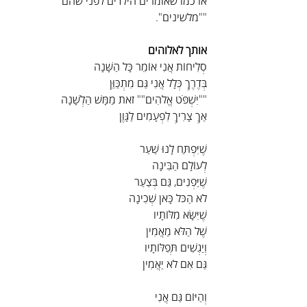
או כמו שאומרים הילדים לפני שהם 
""מלשינים". 
אותך לאלוהים
סְלִיחוֹת אֲנִי אוֹמֵר כָּל הַשָּׁנָה
בְּדֶרֶךְ כְּלָל אֲנִי גַּם מִתְכַּוֵּן
""יִשְׁפֹּט אֱלֹהִים"" זֹאת מַמָּשׁ הַלְשָׁנָה
אַךְ צָרִיךְ לִפְעָמִים לַגָּוֶן
שֶׁיִּפְתַּח לָנוּ שַׁעַר
לְעוֹלָם הַבִּינָה
שֶׁיַּפְנִים, גַּם בְּצַעַר
לֹא הַכֹּל כָּאן שְׁכִינָה
שֶׁיִּשָּׂא מִלּוֹתָיו
שֶׁל הַלֹּא מַאֲמִין
וְיַגְשִׁים תְּפִלּוֹתָיו
גַּם אִם לֹא יַאֲמִין
וְהַיּוֹם גַּם אֲנִי