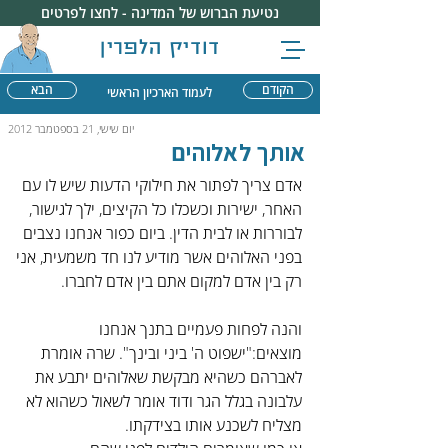
נטיעת הברוש של המדינה - לחצו לפרטים
דודיק הלפרין
הקודם
הבא
לעמוד הארכיון הראשי
יום שישי, 21 בספטמבר 2012
אותך לאלוהים
אדם צריך לפתור את חילוקי הדעות שיש לו עם 
האחר, ישירות וכשכלו כל הקיצים, ילך לגישור, 
לבוררות או לבית הדין. ביום כפור אנחנו נצבים 
בפני האלוהים אשר מודיע לנו חד משמעית, אני 
רק בין אדם למקום אתם בין אדם לחברו.
והנה לפחות פעמיים בתנך אנחנו 
מוצאים:"ישפוט ה' ביני ובינך". שרה אומרת 
לאברהם כשהיא מבקשת שאלוהים יתבע את 
עלבונה בגלל הגר ודוד אומר לשאול כשהוא לא 
מצליח לשכנע אותו בצידקתו.