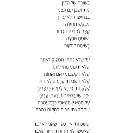
בַּשּׁוּרָה שֶׁל הַדִּין
מִתְחַשְׁבֵּן עִם עַצְמִי
בִּנְחִישׁוּת, לֹא עָדִין
מְבַקֵּשׁ מְחִילָה
קְצָת לִפְנֵי יוֹם כִּפּוּר
וְשׁוֹטֵחַ תְּפִלָּה
רְשִׁימָה לְחִקּוּר
עַל שֶׁלֹּא נָתַתִּי מַסְפִּיק לָאַחֵר
שֶׁלֹּא יָדַעְתִּי מָתַי לְוַתֵּר
שֶׁלֹּא הִקְשַׁבְתִּי לְאֵם וְאָחוֹת
שֶׁלֹּא הִשְׂכַּלְתִּי קְרָעִים לְאָחוֹת
שֶׁלָּקַחְתִּי כִּי בָּא לִי וְלֹא כִּי צָרִיךְ
וּמַה שֶּׁקִּבַּלְתִּי לֹא יָדַעְתִּי עֲרִיךְ
עַל חֵטְא שֶׁחָטָאתִי בִּגְלַל יָהֳרָה
שֶׁהֶחְמַצְתִּי פָּנִים בִּמְקוֹם נָהֲרָה
שֶׁשָּׁכַחְתִּי אֵין סְפֹר שֶׁאֲנִי לֹא לְבַד
שֶׁאֶפְשָׁר לֹא הֶחְזַרְתִּי חִיּוּךְ שֶׁאָבַד