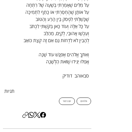
עַל מִלִּים שֶׁאָמַרְתִּי בְּשָׁעָה שֶׁל רִתְחָה
עַל אוֹתָן שֶׁהֶחְסַרְתִּי אוֹ כָּתֵף לִתְמִיכָה
שֶׁכָּשַׁלְתִּי לִפְסֹק בֵּין הָרַע וְהַטּוֹב
עַל כָּל אֵלֶּה וְעוֹד כָּאן בִּקַּשְׁתִּי לִכְתֹּב
וְעַכְשָׁו אֲהוּבַי, לְקַיֵּם, מֵהַלֵּב
לְהָבִין לֹא לִדְחוֹת גַּם אִם זֶה קְצָת כּוֹאֵב
וְאִתְּךָ אֱלֹהִים אֶפָּגֵשׁ עוֹד שָׁנָה
אֲפִלּוּ יַגִּידוּ שֶׁזֹּאת הַלְשָׁנָה
סבאוהב  דודיק
תגיות
אלוהים
יום כיפור