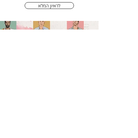
לראיון המלא
"מגשרים על הפערים": האמנים
האהובים בשיתוף פעולה חדש
ישראל היום, 19/8/2024
לאה שבת, יהודה סעדו, מאיה אברהם
ואמנים נוספים לוקחים חלק באלבום "על
אהבה ורגשות אחרים" • "זה הזמן להוציא
אותו, במיוחד עכשיו צריכים להיות עם לב
פתוח"