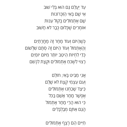
עַד יֵעָלֵם גַּם הוּא בְּלִי שׁוּב
אֵי שָׁם בְּאִי הַזִּכְרוֹנוֹת
שָׁם אֶתְמוֹלִים בְּקוֹל עַנּוֹת
אוֹמְרִים שֶׁכְּלוּם כְּבָר לֹא חָשׁוּב
כְּשֶׁהַיּוֹם וְעוֹד מָחָר זֶה מָחֳרָתַיִם
וְהָאֶתְמוֹל וְעוֹד הַיּוֹם זֶה סְתָם שִׁלְשׁוֹם
כְּדֵי לִחְיוֹת הֵיטֵב יוֹתֵר מִיּוֹם יוֹמַיִם
רָצוּי לִשְׁכֹּחַ אֶתְמוֹלִים וּקְצָת לִנְשֹׁם
אֲנִי מַבִּיט בָּאִי, חוֹלֵם
וְעִם עַצְמִי קְצָת לֹא שָׁלֵם
כֵּיצַד שָׁכַחְנוּ אֶתְמוֹלִים
אֶפְשָׁר מָחָר אָשֵׁם בַּכֹּל
כִּי הוּא הֲרֵי מָחָר אֶתְמוֹל
הֲגַם אַתֶּם מְבֻלְבָּלִים
חַיִּים הֵם רֶצֶף אֶתְמוֹלִים