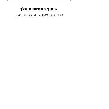
שיתוף המחשבות שלך
התגובה הראשונה יכולה להיות שלך.
פוסטים נוספים
כותרת
תקציר
לקריאה נוספת
הניוזלטר של דודיק
כתובת דוא"ל
*