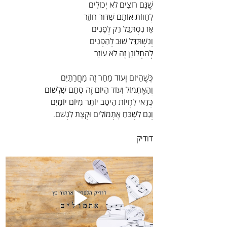
שֶׁגַּם רוֹצִים לֹא יְכוֹלִים
לְחַוּוֹת אוֹתָם שִׁדּוּר חוֹזֵר
אָז נִסְתַּכֵּל רַק לְפָנִים
וְנִשְׁתַּדֵּל שׁוּב לְהַפְנִים
לְהִתְלוֹנֵן זֶה לֹא עוֹזֵר
כְּשֶׁהַיּוֹם וְעוֹד מָחָר זֶה מָחֳרָתַיִם
וְהָאֶתְמוֹל וְעוֹד הַיּוֹם זֶה סְתָם שִׁלְשׁוֹם
כְּדַאי לִחְיוֹת הֵיטֵב יוֹתֵר מִיּוֹם יוֹמַיִם
וְגַם לִשְׁכֹּחַ אֶתְמוֹלִים וּקְצָת לִנְשֹׁם.
דודיק