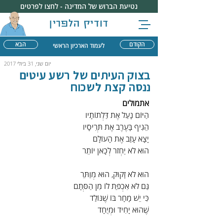
נטיעת הברוש של המדינה - לחצו לפרטים
דודיק הלפרין
הקודם
הבא
לעמוד הארכיון הראשי
יום שני, 31 ביולי 2017
בצוק העיתים של רשע עיטים
ננסה קצת לשכוח
אתמולים
הַיּוֹם נָעַל אֶת דַּלְתוֹתָיו
הֵגִיף בָּעֶרֶב אֶת תְּרִיסָיו
יָצָא עָזַב אֶת הָעוֹלָם
הוּא לֹא יַחְזֹר לְכָאן יוֹתֵר
הוּא לֹא זָקוּק, הוּא מְוַתֵּר
גַּם לֹא אִכְפַּת לוֹ מִן הַסְּתָם
כִּי יֵשׁ מָחָר בּוֹ שֶׁנּוֹלַד
שֶׁהוּא יָחִיד וּמְיֻחָד