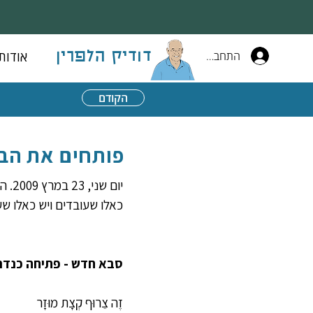
התחברות
אודות
דודיק הלפרין
הקודם
פותחים את הבל
יום 
כאלו שעובדים ויש כאלו שע
סבא חדש - פתיחה כנד
זֶה צֵרוּף קְצָת מוּזָר