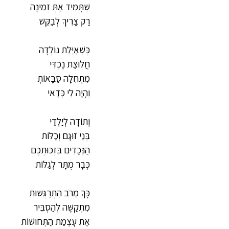
שֶׁתָּמִיד אַתְּ זְמִינָה
רַק צָרִיךְ לְבַקֵּשׁ
כְּשֶׁאַיֶּלֶת נוֹלְדָה
חֲלוּצַת נֶכְדִּי
מִתְּחִלָּה סַבָּאוֹתְ
וְהָיָה לִי כְּדַאי
וְתוֹדָה לְיַלְדֵי
בְּנֵי זוּגָם וְכַלּוֹת
הַנְּכָדִים בִּזְכוּתְכֶם
כְּבָר מֻתָּר לְגַלּוֹת
כָּךְ מֵרֹב הִתְרַגְּשׁוּת
מִתְקַשֶּׁה לְהַסְבִּיר
אֶת עָצְמַת הַתְּחוּשׁוֹת