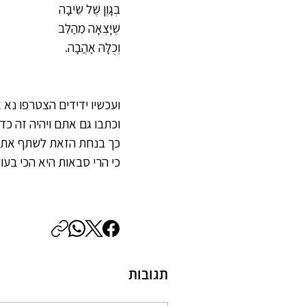
בְּגָוֶן שֶׁל שֵׂיבָה
שֶׁיָּצְאָה מֵהַלֵּב
וְכֻלָּהּ אַהֲבָה.
ועכשיו ידידים הצטרפו נא א
וכתבו גם אתם ויהיה זה כד
כך בנחת הזאת לשתף את 
כי הרי סבאות היא הכי בעו
תגובות