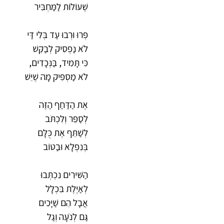
שֶׁעוֹלוֹת לַמַּחְבִּיר
פְּרוּ וּרְבוּ עַד בְּלִי דַּי
לֹא נַפְסִיק לְבַקֵּשׁ
כִּי תָּמִיד, בַּנְּכָדִים,
לֹא מַסְפִּיק מָה שֶׁיֵּשׁ
אֶת הַדַּחַף הַזֶּה
לְסַפֵּר וְלִכְתֹּב
לְשַׁתֵּף אֶת כֻּלָּם
בְּנִפְלָא וּבַטּוֹב
הַשִּׁירִים נִכְתְּבוּ
לְאַיֶּלֶת בִּכְלָל
אֲבָל הֵם שַׁיָּכִים
גַּם לְנֹעָה וְגַל