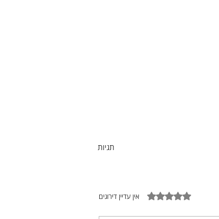
תגיות
דירוג של 0 מתוך 5 כוכבים
אין עדיין דירוגים