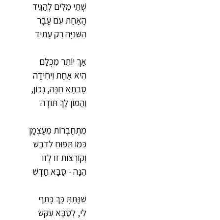
שְׁתֵּי מִלִּים לְהַגִּיד
הָאַחַת עִם עָבָר
הַשְּׁנִיָּה רַק עָתִיד
אַךְ יוֹתֵר מִכֻּלָּם
הִיא אַחַת וִיחִידָה
סָבְתָא חַנָּה, נָכוֹן,
וַהֲמוֹן לָךְ תּוֹדָה
מִתְחַבְּרוֹת מֵעַצְמָן
כְּמוֹ תַּפּוּחַ לִדְבַשׁ
וְקוֹרְצוֹת זוֹ לְזוֹ
הֵנָּה - סַבָּא חָדָשׁ
שֶׁנָּתַתָּ כָּךְ כָּתֵף
לִי, לְסַבָּא עִקֵּשׁ