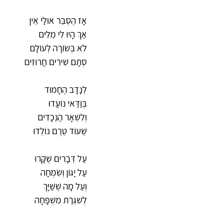
אָז הֶסְבֵּר אוּלַי אֵין
אַךְ הָיוּ לִי מִלִּים
לֹא בְּשׂוֹרָה לְעוֹלָם
סְתָם שִׁירִים חֲרוּזִים
לְנָדָב הֶחָמוּד
בְּוַדַּאי נוֹעֲדוּ
וְלִשְׁאָר הַנְּכָדִים
שֶׁעוֹד טֶרֶם נוֹלְדוּ
עַל דְּבָרִים שֶׁקָּרוּ
עַל יָגוֹן וְשִׂמְחָה
וְעַל מָה שֶׁשַּׁיָּךְ
לְשִׁגְרַת מִשְׁפָּחָה