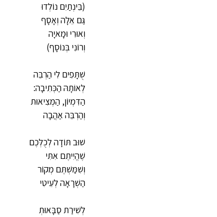
(בֵּינְתַיִם נוֹלְדוּ
גַּם אֵלָה וְאָסָף
וְאוּרִי וּמָאיָה
וְרוֹנִי בְּנוֹסָף)
שֻׁתָּפִים לִי הַרְבֵּה
לְאוֹתָהּ הַכְּתִיבָה:
הַדִּמְיוֹן, הַמְּצִיאוּת
וְהַרְבֵּה אַהֲבָה
שׁוּב תּוֹדָה לְכֻלְּכֶם
שֶׁהֱיִיתֶם אִתִּי
וְשִׁמַּשְׁתֶּם מְקוֹר
הַשְׁרָאָה לְעֵיטִי
לְשִׁירַת סַבָּאוּתְ