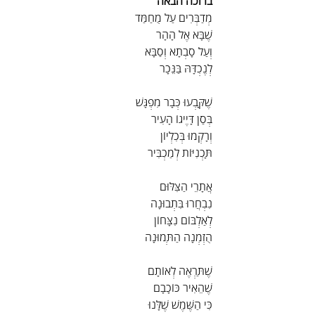
ברוכה הבאה
מְדַבְּרִים עַל מֻחַמַּד
שֶׁבָּא אֶל הָהָר
וְעַל סָבְתָא וְסַבָּא
לְנֶכְדָּהּ בַּנֵּכָר
שֶׁקָּבְעוּ כְּבָר מִפְגָּשׁ
בְּסַן דָּיֶיגוֹ הָעִיר
וְרָקְמוּ בְּכִלְיוֹן
תָּכְנִיּוֹת לְמַכְבִּיר
אֲתָרֵי הַצִּלּוּם
נִבְחֲרוּ בִּתְבוּנָה
לְאַלְבּוֹם נִצָּחוֹן
הֻזְמְנָה הַתְּמוּנָה
שֶׁתַּרְאֶה לְאוֹתָם
שֶׁהֵאִיר כּוֹכָבָם
כִּי הַשֶּׁמֶשׁ שֶׁלָּנוּ