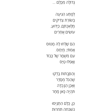
גְּדוֹלָה מִכֻּלָּם ...
לְפֶתַע הִגִּיעָה
בְּשׂוֹרַת צַדִּיקִים
מְלָאַכְתָּם, כַּיָּדוּעַ,
עוֹשִׂים אֲחֵרִים
הֵם שָׁלְחוּ לָהּ מָטוֹס
אֲמִתִּי, מְיֻחָס.
עִם מִשְׁמָר שֶׁל כָּבוֹד
וַאֲפִלּוּ טַיָּס
וְהַסָּבְתוֹת בָּדְקוּ
שֶׁהַכֹּל מְסֻדָּר
וְאָכֵן הַנֶּכְדָּה
תִּהְיֶה כָּאן מָחָר
כֵּן, כֻּלָּם הִתְגַּיְּסוּ
נִשְׁכְּחָה תַּחֲרוּת