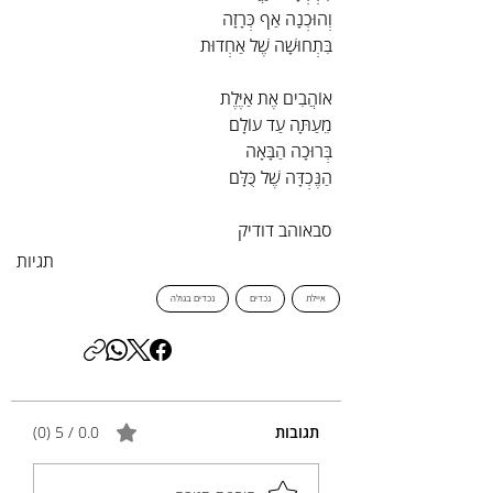
וְהוּכְנָה אַף כְּרָזָה
בִּתְחוּשָׁה שֶׁל אַחְדוּת
אוֹהֲבִים אֶת אַיֶּלֶת
מֵעַתָּה עַד עוֹלָם
בְּרוּכָה הַבָּאָה
הַנֶּכְדָּה שֶׁל כֻּלָּם
סבאוהב דודיק
תגיות
איילת
נכדים
נכדים בגולה
תגובות
0.0 / 5 ‏(0)