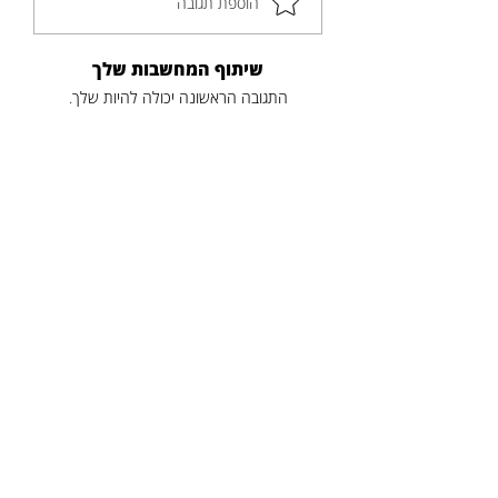
הוספת תגובה
שיתוף המחשבות שלך
התגובה הראשונה יכולה להיות שלך.
פוסטים נוספים
כותרת
תקציר
לקריאה נוספת
הניוזלטר של דודיק
כתובת דוא"ל
*