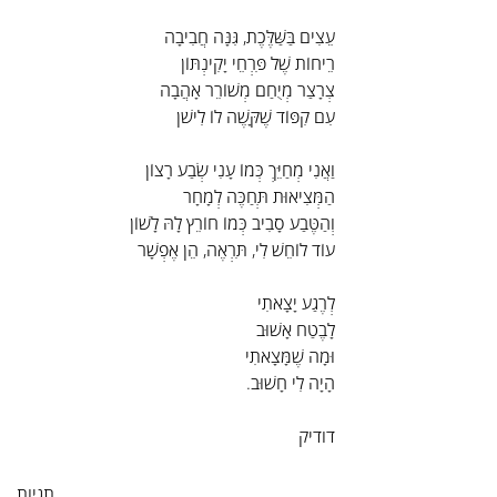
עֵצִים בַּשַּׁלֶּכֶת, גִּנָּה חֲבִיבָה
רֵיחוֹת שֶׁל פִּרְחֵי יָקִינְתּוֹן
צְרָצַר מְיֻחַם מְשׁוֹרֵר אָהֲבָה
עִם קִפּוֹד שֶׁקָּשֶׁה לוֹ לִישֹׁן
וַאֲנִי מְחַיֵּךְ כְּמוֹ עָנִי שְׂבַע רָצוֹן
הַמְּצִיאוּת תְּחַכֶּה לְמָחָר
וְהַטֶּבַע סָבִיב כְּמוֹ חוֹרֵץ לָהּ לָשׁוֹן
עוֹד לוֹחֵשׁ לִי, תִּרְאֶה, הֵן אֶפְשָׁר
לְרֶגַע יָצָאתִי
לָבֶטַח אָשׁוּב
וּמָה שֶׁמָּצָאתִי
הָיָה לִי חָשׁוּב.
דודיק
תגיות