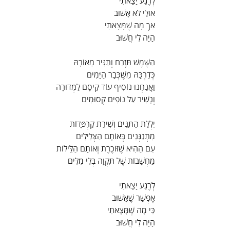
לְרֶגַע יָצָאתִי
אוּלַי לֹא אָשׁוּב
אַךְ מָה שֶׁמָּצָאתִי
הָיָה לִי חֲשׁוּב
הַשֶּׁמֶשׁ תִּזְרַח וְתַגִּיר מֵאוֹרָהּ
כְּדַרְכָּהּ מִשֶּׁכְּבָר הַיָּמִים
וַאֲנַחְנוּ נוֹסִיף עוֹד קֵיסָם לַמְּדוּרָה
וְנָשִׁיר עַל נוֹפִים קְסוּמִים
יִלְלַת הַתַּנִּים וְשִׁירַת קַרְפָּדוֹת
מִתְנַגְּנִים בְּאוֹתָם הַצְּלִילִים
עִם הַהִיא שֶׁזּוֹכֶרֶת וְאוֹתָם הַלֵּילוֹת
מַחְשָׁבוֹת שֶׁל תִּקְוָה בְּלִי מִלִּים
לְרֶגַע יָצָאתִי
אֶפְשָׁר שֶׁאָשׁוּב
כִּי מָה שֶׁמָּצָאתִי
הָיָה לִי חֲשׁוּב