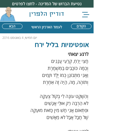
נטיעת הברוש של המדינה - לחצו לפרטים
דודיק הלפרין
הקודם
הבא
לעמוד הארכיון הראשי
יום חמישי, 4 באוגוסט 2016
אופטימיות בליל ירח
לרגע יצאתי
חֲצִי יָרֵחַ, קְרָעַי עֲנָנִים
וְכַמָּה כּוֹכָבִים בַּמִּשְׁמֶרֶת
וַאֲנִי מִתְבּוֹנֵן כְּמוֹ יֶלֶד תָּמִים
וְתוֹהֶה, מָה, הָיָה זֶה אַחֶרֶת
וְהַשֶּׁקֶט עוֹנֶה לִי בְּקוֹל צְעָקָה
לֹא הַרְבֵּה רַק אוּלַי אֲנָשִׁים
וּפִתְאוֹם אֲנִי חָשׁ מִין כָּזֹאת מוּעָקָה
שֶׁל חֲבָל אֲבָל לֹא מַאֲשִׁים