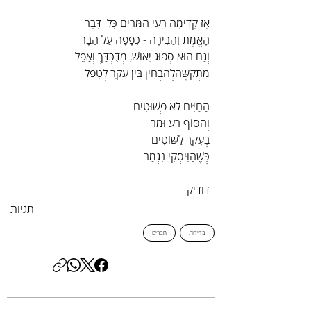
אָז קָדִימָה רֵעִי הַמֵּרִים כָּל  דָּבָר  
הָאֱמֶת וְהַבִּירָה - כְּפָפָה עַל הַבָּר  
וְגַם הוּא סְפוּג יֵאוּשׁ, מְדֻכְדָּךְ וְאָפֵל  
מִתְקַשֶּׁהלְהַבְחִין בֵּין עִקָּר לְטָפֵל
הַחַיִּים לֹא פְּשׁוּטִים  
וְהַסּוֹף רַע וּמַר  
בְּעִקָּר לַשּׁוֹטִים
כְּשֶׁהַוִּיסְקִי נִגְמַר
דודיק
תגיות
בדידות
חברים