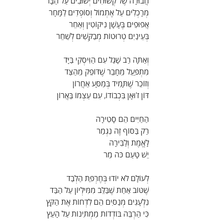
חֲבוּרָה שֶׁל קְשׁוּחִים יְשׁוּבִים עַל הַבָּר  
מְרָכְלִים עַל אֶתְמוֹל וְסוֹפְדִים לַמָּחָר  
אֲפוּפִים בֶּעָשָׁן נִיקוֹטִין וְאַחֵר  
בְּעֵינַיִם טְרוּטוֹת מְבַקְּשִׁים לְשַׁחֵר
וְאַתָּה רַב שָׁגַל עִם הַוִּיסְקִי בַּיָּד   
מִתְפַּעֵל מֵחָבֵר שֶׁדּוֹפֵק מֵהַצַּד  
וְזוֹכֵר שֶׁתָּמִיד בְּמַסָּע אַחֲרוֹן  
דּוֹן ז'וּאָן בִּכְבוֹדוֹ, עִם עַצְמוֹ בַּאֲרוֹן
הַחַיִּים הֵם סָטִירָה 
רַק בַּסּוֹף זֶה נִגְמַר  
לָאֱמֶת וְלַבִּירָה  
יֵשׁ טָעַם כֹּה מַר
לְעוֹלָם לֹא יוֹדוּ בְּחֶרְפַּת הַלְבַד  
שֶׁטּוֹב אַחַת שֶׁבַּלֵּב מִמִּילְיוֹן עַל הַבַּד  
נִלְעָגִים מְנַסִּים הֵם לִדְחוֹת אֶת הַקֵּץ  
כִּי הַרְבֵּה בּוֹדְדוֹת מַמְתִּינוֹת עַל הָעֵץ