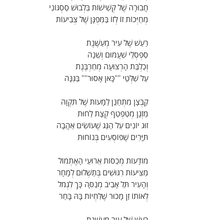
חֲבוּרָה שֶׁל קְשִׁישׁוֹת בִּלְבוּשׁ סַסְגּוֹנִי
מְחַיְּכוֹת זוֹ לְזוֹ בַּמִּפְגָּן שֶׁל צְבִיעוֹת
רַעַשׁ שֶׁל עִיר מְעַשֶּׁנֶת
סַפְסְלֵי שִׁעֲמוּם וְשֵׁנָה
וְכַלְבַּת הָרְצוּעָה מְחַרְבֶּנֶת
עַל שִׁלְטֵי ""כָּאן אָסוּר"" בַּגִּנָּה
קַבְּצָן מִתְחַנֵּן לַמָּעוֹת שֶׁל תִּקְוָה
מַזְגָן מְטַפְטֵף קְצָת לַחוּת
זוּג יוֹנִים עַל הַגַּג שֶׁעוֹשִׂים אַהֲבָה
תַּיָּרִים שֶׁפּוֹסְעִים בְּנוֹחוּת
מוֹדָעוֹת מְכַסּוֹת אֵרוּעֵי הָאֶתְמוֹל
מַצִּיעוֹת רִגּוּשִׁים בְּתַשְׁלוּם לְמָחָר
וְהָעִיר תֵּל אָבִיב מְנַסָּה כָּךְ לִגְמֹל
לְאוֹתוֹ זַן מָכוּר שֶׁלִּחְיוֹת בָּהּ בָּחַר
רַעַשׁ שֶׁל עִיר מְעַשֶּׁנֶת