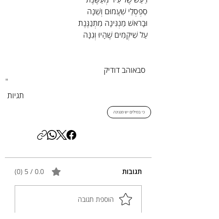
סַפְסְלֵי שִׁעֲמוּם וְשֵׁנָה
וּבָרֹאשׁ מַנְגִּינָה מִתְנַגֶּנֶת
עַל שִׁיקְמִים שֶׁהָיוּ וְגִנָּה
 סבאוהב דודיק
"
תגיות
כי במילים יש מנגינה
תגובות
0.0 / 5 ‏(0)
הוספת תגובה