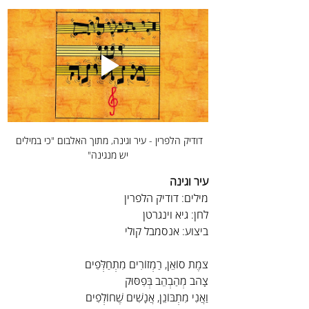
דודיק הלפרין - עיר וגינה, מתוך האלבום "כי במילים 
יש מנגינה"
עיר וגינה
מילים: דודיק הלפרין
לחן: גיא וינגרטן
ביצוע: אנסמבל קולי
צֹמֶת סוֹאֵן, רַמְזוֹרִים מִתְחַלְּפִים
צָהֹב מְהַבְהֵב בְּפִסּוּק
וַאֲנִי מִתְבּוֹנֵן, אֲנָשִׁים שֶׁחוֹלְפִים