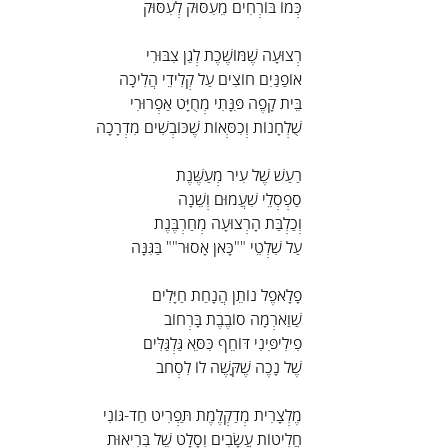
כְּמוֹ בּוֹרְחִים מֵעִסּוּק לְעִסּוּק
רְצוּעָה שֶׁמּוֹשֶׁכֶת לְגַן צִבּוּרִי
אוֹפַנַּיִם חוֹצִים עַל קְלִידֵי הֲלִיכָה
בֵּית קָפֶה פִּנָּתִי מְחֻיָּט אַפְרוּרִי
שֻׁלְחָנוֹת וְכִסְּאוֹת שֶׁכּוֹבְשִׁים מִדְרָכָה
רַעַשׁ שֶׁל עִיר מְעַשֶּׁנֶת
סַפְסְלֵי שִׁעֲמוּם וְשֵׁנָה
וְכַלְבַּת הָרְצוּעָה מְחַרְבֶּנֶת
עַל שִׁלְטֵי ""כָּאן אָסוּר"" בַּגִּנָּה
פָלָאפֶל נוֹתֵן הֲנָחַת חַיָּלִים
שַׁוַארְמָה סוֹבֶבֶת בָּרְחוֹב
פִילִיפִּינִי דּוֹחֵף כִּסֵּא גַּלְגַּלִּים
שֶׁל נָכֶה שֶׁקָּשֶׁה לוֹ לִסְחֹב
מֶלְצָרִית מְדַקְלֶמֶת תַּפְרִיט חַד-גּוֹנִי
חֲלִיטוֹת עֲשָׂבִים וְסָלָט שֶׁל בְּרִיאוּת