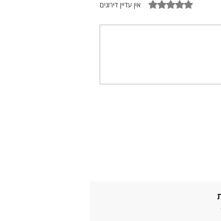
דירוג של 0 מתוך 5 כוכבים
אין עדיין דירוגים