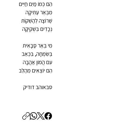
הֵם כְּמוֹ מַיִם חַיִּים
מִבְּאֵר עַתִּיקָה
שֶׁרוֹצָה לְהַשְׁקוֹת
נְכָדִים בִּשְׁקִיקָה
מִי בְּאֵר סַבָּאִית
בְּשִׂמְחָה, בִּכְאֵב
עִם הֲמוֹן אַהֲבָה
הֵם יוֹצְאִים מֵהַלֵּב
סבאוהב דודיק