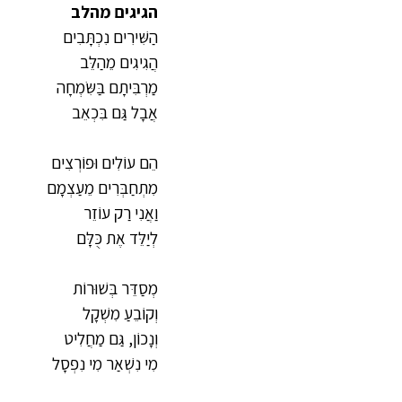
הגיגים מהלב
הַשִּׁירִים נִכְתָּבִים
הֲגִיגִים מֵהַלֵּב
מַרְבִּיתָם בַּשִּׂמְחָה
אֲבָל גַּם בִּכְאֵב
הֵם עוֹלִים וּפוֹרְצִים
מִתְחַבְּרִים מֵעַצְמָם
וַאֲנִי רַק עוֹזֵר
לְיַלֵּד אֶת כֻּלָּם
מְסַדֵּר בְּשׁוּרוֹת
וְקוֹבֵעַ מִשְׁקָל
וְנָכוֹן, גַּם מַחֲלִיט
מִי נִשְׁאַר מִי נִפְסָל