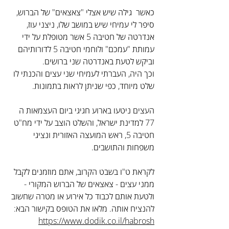
כאשר  גילה שיש אצלי "צאצאים" של הברוש, 
סיפר לי עמיחי שיש במושב שלו, ניצני עוז, 
אנדרטה של חטיבה 5 אשר מטופלת על ידי 
עמותת "עמכם" ולוחמי חטיבה 5 לדורותיהם 
וביקש לטעת באנדרטה שני ברושים. 
וכך היה, העברתי לעמיחי שני עצים והכנתי לו 
שלט מיוחד, כפי שניתן לראות בתמונות. 
העצים ניטעו בארוע חגיגי ביום העצמאות ה 
77 למדינת ישראל, והשלט הוצב על ידי מח"ט 
חטיבה 5, ראש המועצה האזורית ונציגי 
משפחות והתושבים.
לקראת ט"ו בשבט הקרוב, אתם מוזמנים לקבל 
ממני עצים - צאצאים של הברוש המקורי - 
ולטעת אותם לכבוד כל אירוע או מטרה שחשוב 
להנציח אותה. מלאו את הטופס בקישור הבא: 
https://www.dodik.co.il/habrosh