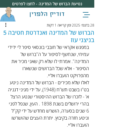
נטיעת הברוש של המדינה - לחצו לפרטים
דודיק הלפרין
28 בדצמ׳ 2025
זמן קריאה 1 דקות
הברוש של המדינה ואנדרטת חטיבה 5
בניצני עוז
במפגש אקראי של חובבי בונסאי סיפר לי ידידי 
עמיחי, שנחשף לסיפור על ה"ברוש של 
המדינה". אמרתי לו שלא רק שאני מכיר את 
הסיפור - אלא שכל הברושים שנשארו 
מהפרויקט הועברו אליי. 
לאלו שלא מכירים - הברוש של המדינה ניטע 
בט"ו בשבט תש"ח (1948), על ידי מגיני דגניה 
א' - לזכרו של הברוש ההיסטורי שנטע הרצל 
בהרי ירושלים בשנת 1898 . העץ, שנפל לפני 
6 שנים בסערה, הושרש מחדש על ידי קק"ל 
וניטע חזרה בקיבוץ. יתרת העצים שהושרשו 
הועברו אליי. 