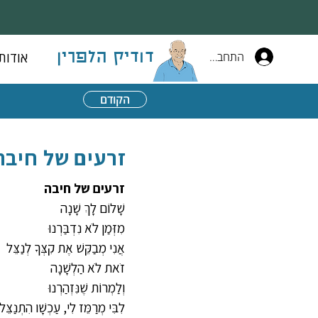
התחברות
אודות
דודיק הלפרין
הקודם
זרעים של חיבה
זרעים של חיבה
שָׁלוֹם לָךְ שָׁנָה
מִזְּמַן לֹא נִדְבַּרְנוּ
אֲנִי מְבַקֵּשׁ אֶת קִצְּךָ לְנַצֵּל
זֹאת לֹא הַלְשָׁנָה
וְלַמְרוֹת שֶׁנִּזְהַרְנוּ
לִבִּי מְרַמֵּז לִי, עַכְשָׁו הִתְנַצֵּל