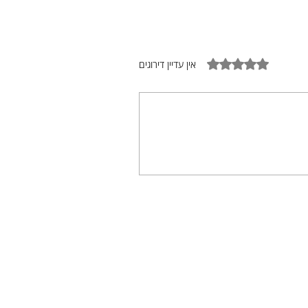
דירוג של 0 מתוך 5 כוכבים
אין עדיין דירוגים