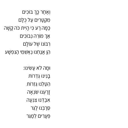
וְאַחַר כָּךְ בּוֹכִים
מִקְּטָרִים עַל כֻּלָּם
כַּמָּה רַע כִּי הָיִית כֹּה קָשָׁה
אַךְ מוֹרֵה נְבוֹכִים
רִבּוֹנוֹ שֶׁל עוֹלָם
הֵן אֲנַחְנוּ נֶאֶשְׁמֵי הַנִּפְשָׁע
וּמָה לֹא עָשִׂינוּ:
בָּנִינוּ גְּדֵרוֹת
הֵטַלְנוּ גְּזֵרוֹת
זָרַעְנוּ שִׂנְאָה
אִבַּדְנוּ צִנְעָה
סֵרַבְנוּ לַגֵּר
פְּעָרִים לְמַגֵּר