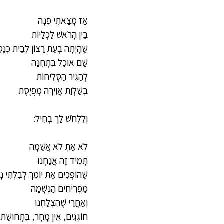
אָז מָצָאתִי פִּנָּה
בֵּין הָרֹאשׁ לַכְּלָיוֹת
שֶׁהָיְתָה בְּעֵת רָצוֹן לְבֵית כְּנֶ
שָׁם אוּכַל בִּתְחִנָּה
לְהַגִּיר הַסְּלִיחוֹת
בְּשַׁלְוַת אֲוִירָה מְפֻיֶּסֶת
וְלִלְחֹשׁ לָךְ בְּחִיל:
לֹא אַתְּ לֹא אֲשֵׁמָה
תָּמִיד זֶה אֲנַחְנוּ
שֶׁהוֹפְכִים אֶת יוֹמֵךְ לְבִלְתִּי נָכ
מַפְרִיחִים הַנְּשָׁמָה
וְאַחֲרֵי שֶׁהִצְלַחְנוּ
חוֹגְגִים, אֵין מָחָר, בִּתְחוּשַׁת נ