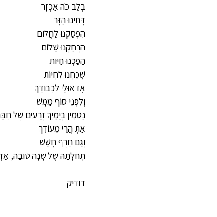
בְּלֵב כֹּה אַכְזָר
דָּחִינוּ הַזָּר
הִפְסַקְנוּ לַחֲלוֹם
הִרְחַקְנוּ שָׁלוֹם
הָפַכְנוּ חַיּוֹת
שָׁכַחְנוּ לִחְיוֹת
אָז אוּלַי לִכְבוֹדֵךְ
וְלִפְנֵי סוֹף מַמָּשׁ
נַטְמִין בְּיָמַיִךְ זְרָעִים שֶׁל חִבָּ
אַתְּ הֲרֵי מֵעוֹדֵךְ
וְגַם חֵרֶף חָשַׁשׁ
תְּחִלָּתָהּ שֶׁל שָׁנָה טוֹבָה, אַדְ
דודיק