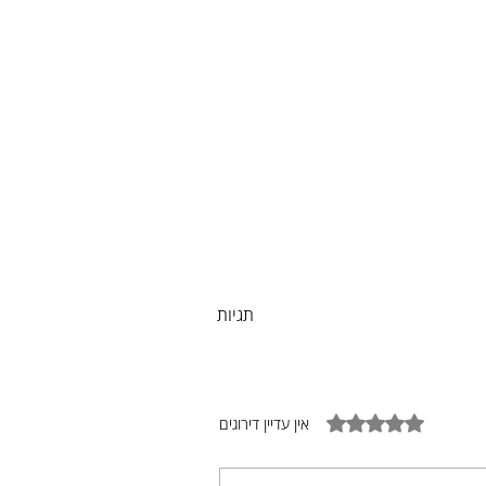
תגיות
דירוג של 0 מתוך 5 כוכבים
אין עדיין דירוגים