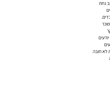
ב נחת
ם
ים.
מוכר
ר
יודעים
עים
 לא חובה