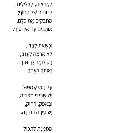
לְמַרְאוֹת, לַצְּלִילִים,
לָרוּחוֹת שֶׁל הַחוֹף;
מְחַבְּקִים אֶת כֻּלָּם,
אוֹהֲבִים עַד אֵין-סוֹף.
וּכְשֶׁאַתְּ לְצִדִּי,
לֹא אֶרְצֶה לַעֲזֹב;
רַק לוֹמַר לָךְ תּוֹדָה
וְאוֹתָךְ לֶאֱהֹב.
עַל הָאִי שֶׁמִּמּוּל
יֵשׁ שְׂרִידֵי מְצוּדָה,
וּבָאֹפֶק, רָחוֹק,
יֵשׁ סִירָה בּוֹדְדָה.
מְסַמֶּנֶת לִתְכוֹל