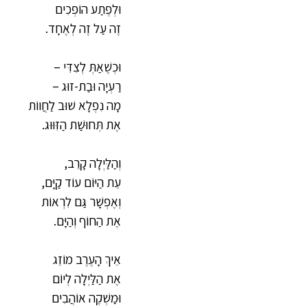
וּלְפֶתַע הוֹפְכִים
זֶה עַל זֶה לְאֶחָד.
וּכְשֶׁאַתְּ לְצִדִּי –
רַעְיָה וּבַת-זוּג –
מָה נִפְלָא שׁוּב לַחֲווֹת
אֶת תְּחוּשַׁת הַזִּוּוּג.
וְהַלַּיְלָה קָרֵב,
עֵת הַיּוֹם עוֹד קַיָּם,
וְאֶפְשָׁר גַּם לִרְאוֹת
אֶת הַחוֹף וְהַיָּם.
אֵיךְ הָעֶרֶב מוֹזֵג
אֶת הַלַּיְלָה לְיוֹם
וּמַשְׁקֶה אוֹהֲבִים