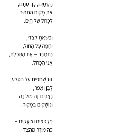
הַשָּׁמַיִם, כָּךְ סְתָם,
אֶת מְקוֹם הַחִבּוּר
לְכָחֹל שֶׁל הַיָּם.
וּכְשֶׁאַתְּ לְצִדִּי,
יְחֵפָה עַל הַחוֹל,
נִתְחַבֵּר – אֶת הַתְּכֵלֶת,
אֲנִי הַכָּחֹל.
זוּג שְׁחָפִים עַל הַסֶּלַע,
לָבָן וְאָפֹר,
נִצָּבִים זֶה מוּל זֶה
וְנוֹשְׁקִים בַּמָּקוֹר.
מְקַפְּצִים וְצוֹעֲקִים –
כֹּה מוּזָר מֵהַצַּד –