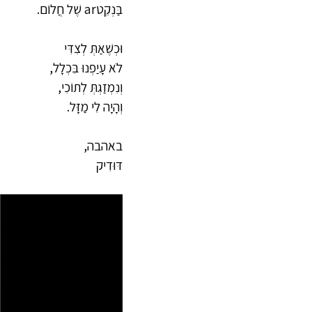
בַּנְקֵטar שֶׁל חֲלוֹם.
וּכְשֶׁאַתְּ לְצִדִּי
לֹא עָיַפְנוּ בִּכְלָל,
וְנִמְזַגְתְּ לְתוֹכִי,
וְהָיָה לִי מַזָּל.
באהבה,
דּוּדִיק