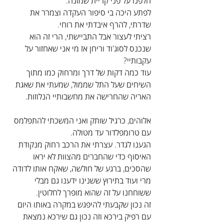
חלפנו על פני קריית שמונה.
לפתע היכה בי סיפור העקדה וצמרר את 
שדרתי, להרף איבדתי את רוחי.
רציתי לעצור אבל התביישתי, הרי זה הוא 
שנכנס לסוג'וד וריחן אז מי אני שאחזור על 
עקבותיי?
עוד כמה דקות של דרך ומרחוק כמו מתוך 
השיחים שעל התל שממול, שמעתי את שאגת 
האריה שהחרישה את מחשבותיי הנלוזות.
אלוהים, כרגיל שותק ואני המשכתי להתפלמס 
עם טרומפלדור עד מטולה.
הגענו לגדר. עצרתי את הרכב רחוק מנקודת 
האיסוף כדי שהחברים מהצוות לא יראו 
שהסכים, ברגע של חולשה, שאקח אותו לדודה 
מרי ועוד בתירוץ ששנינו ידענו גם מבלי 
ששוחחנו על זה שהוא מופרך לחלוטין.
זה נכון שקבעתי להיפגש במקרה באותו היום 
עם רפיק בירכא וזה נכון גם שירכא נמצאת 