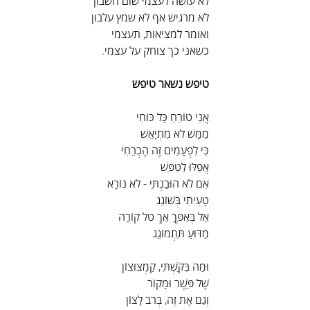
לא עושה לעצמי שום חשבון
לא מרגיש אף לא שמץ עלבון
ואומר למציאות, תעצמי
כשאני כך צוחק על עצמי.
טיפש נשאר טיפש
אֲנִי טוֹרֵחַ כָּל כּוֹחִי
מַמָּשׁ לֹא מִתְיָאֵשׁ
כִּי לִפְעָמִים זֶה הֶכְרֵחִי
אֲפִלּוּ לַטִּפֵּשׁ
אִם לֹא הוּבַנְתִּי - לֹא נוֹרָא
טָעִיתִי בְּשׁוֹגֵג
אַל בְּאַפְּךָ אַךְ טֹל קוֹרָה
מַדּוּעַ תִּתְמוֹגֵג
וּמַה בִּקַּשְׁתִּי, קַמְצוּצוֹן
שֶׁל פֵּשֶׁר וּמָקוֹר
וְגַם אֶת זֶה, בְּרֹב לָצוֹן