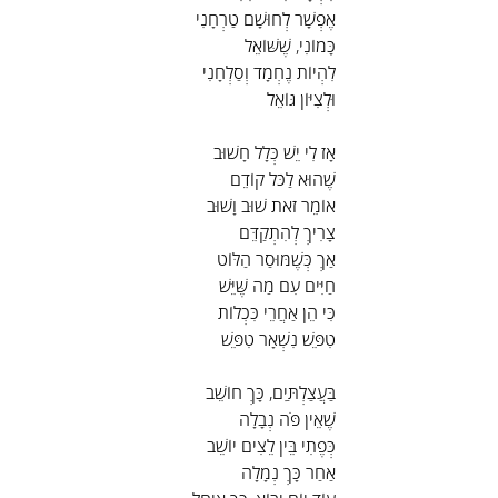
אֶפְשָׁר לְחוּשָׁם טַרְחָנִי
כָּמוֹנִי, שֶׁשּׁוֹאֵל
לִהְיוֹת נֶחְמָד וְסַלְחָנִי
וּלְצִיּוֹן גּוֹאֵל
אָז לִי יֵשׁ כְּלָל חָשׁוּב
שֶׁהוּא לַכֹּל קוֹדֵם
אוֹמֵר זֹאת שׁוּב וָשׁוּב
צָרִיךְ לְהִתְקַדֵּם
אַךְ כְּשֶׁמּוּסַר הַלּוֹט
חַיִּים עִם מַה שֶּׁיֵּשׁ
כִּי הֵן אַחֲרֵי כִּכְלוֹת
טִפֵּשׁ נִשְׁאָר טִפֵּשׁ
בַּעֲצַלְתַּיִם, כָּךְ חוֹשֵׁב
שֶׁאֵין פֹּה נְבָלָה
כְּפֶתִי בֵּין לֵצִים יוֹשֵׁב
אַחַר כָּךְ נְמָלָה