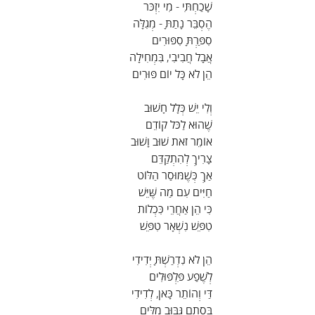
שָׁכַחְתִּי - מִי יִזְכֹּר
הֶסְבֵּר נָתַתָּ - מְגִלָּה
סִפַּרְתָּ סִפּוּרִים
אֲבָל חֲבִיבִי, בִּמְחִילָה
הֵן לֹא כָּל יוֹם פּוּרִים
וְלִי יֵשׁ כְּלָל חָשׁוּב
שֶׁהוּא לַכֹּל קוֹדֵם
אוֹמֵר זֹאת שׁוּב וָשׁוּב
צָרִיךְ לְהִתְקַדֵּם
אַךְ כְּשֶׁמּוּסַר הַלּוֹט
חַיִּים עִם מַה שֶּׁיֵּשׁ
כִּי הֵן אַחֲרֵי כִּכְלוֹת
טִפֵּשׁ נִשְׁאָר טִפֵּשׁ
הֵן לֹא נִדְרַשְׁתָּ יְדִידִי
לְשֶׁפַע פִּלְפּוּלִים
דַּי וְהוֹתֵר כָּאן, לְדִידִי
בִּסְתָם גִּבּוּב מִלִּים