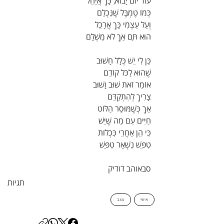
עוֹד יוֹם יָבוֹא, כָּךְ אֲיַחֵל
כְּמוֹ טֶמְבֶּל שֶׁנִּכְלַם
וְעַל עַצְמִי כָּךְ אֲרָכֵל
הוּא תַּם אַךְ לֹא מֻשְׁלָם
כֵּן לִי יֵשׁ כְּלָל חָשׁוּב
שֶׁהוּא לַכֹּל קוֹדֵם
אוֹמֵר זֹאת שׁוּב וָשׁוּב
צָרִיךְ לְהִתְקַדֵּם
אַךְ כְּשֶׁמּוּסַר הַלּוֹט
חַיִּים עִם מַה שֶּׁיֵּשׁ
כִּי הֵן אַחֲרֵי כִּכְלוֹת
טִפֵּשׁ נִשְׁאָר טִפֵּשׁ
סבאוהב דודיק
תגיות
אישי
עצב