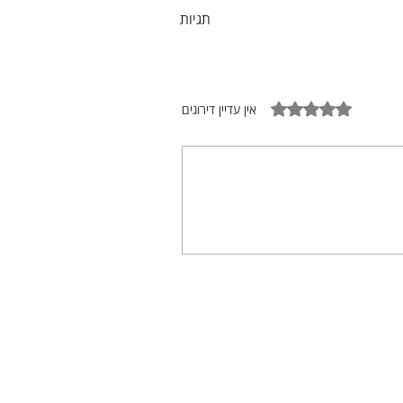
תגיות
דירוג של 0 מתוך 5 כוכבים
אין עדיין דירוגים