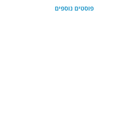
פוסטים נוספים
כותרת
תקציר
לקריאה נוספת
הניוזלטר של דודיק
כתובת דוא"ל
*
הרשמה
אני מאשר/ת לדודיק הלפרין לשלוח לי 
עדכונים ומסכימ/ה לתנאי הפרטיות 
באתר
*