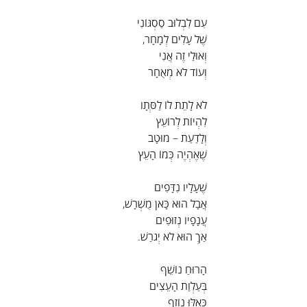
עִם לִבְלוּב סַסְגּוֹנִי
שֶׁל עָלִים לְמָחָר,
וְאוּלַי זֶה אֲנִי
וְעוֹד לֹא מְאֻחָר
לֹא לָתֵת לוֹ לַסְּתָו
לִהְיוֹת לְרוֹעֵץ
וְלָדַעַת – מוּטָב
שֶׁאֶהְיֶה כְּמוֹ הָעֵץ
שֶׁעָלָיו נִדָּפִים
אֲבָל הוּא כָּאן מֻשְׁרָשׁ,
עֲנָפָיו נְזוּפִים
אַךְ הוּא לֹא יְגֹרַשׁ.
הָרוּחַ נוֹשֵׁף
בְּעַלְוַת הָעֵצִים
כְּאִלּוּ נוֹזֵף