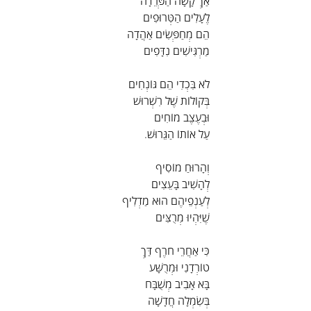
אַךְ קָשָׁה הַפְּרֵדָה
לֶעָלִים הַטְּרוּפִים
הֵם מְחַפְּשִׂים אַהֲדָה
מַרְגִּישִׁים נִדָּפִים
לֹא בִּכְדִי הֵם גּוֹנְחִים
בְּקוֹלוֹת שֶׁל רִשְׁרוּשׁ
וּבְעֶצֶב מוֹחִים
עַל אוֹתוֹ הַגֵּרוּשׁ.
וְהָרוּחַ מוֹסִיף
לְהָשִׁיב בָּעֵצִים
לְעַנְפֵיהֶם הוּא מַדְלִיף
שֶׁיִּהְיוּ מְרֻצִּים
כִּי אַחֲרֵי חֹרֶף דַּךְ
טוֹרְדָנִי וּמְרֻשָּׁע
בָּא אָבִיב מְשֻׁבָּח
בְּשִׂמְלָה חֲדָשָׁה