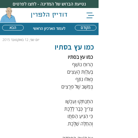
נטיעת הברוש של המדינה - לחצו לפרטים
דודיק הלפרין
הקודם
הבא
לעמוד הארכיון הראשי
יום שני, 12 באוקטובר 2015
כמו עץ בסתיו
כמו עץ בסתיו
הָרוּחַ נוֹשֵׁף
בְּעַלְוַת הָעֵצִים
כְּאִלּוּ נוֹזֵף
בְּמַשָּׁב שֶׁל פְּרָצִים
הִתְנַתְּקוּ וְעַכְשָׁו
צָרִיךְ כְּבָר לָלֶכֶת
כִּי הִגִּיעַ הַסְּתָו
וְהֵחֵלָּה שַׁלֶּכֶת.