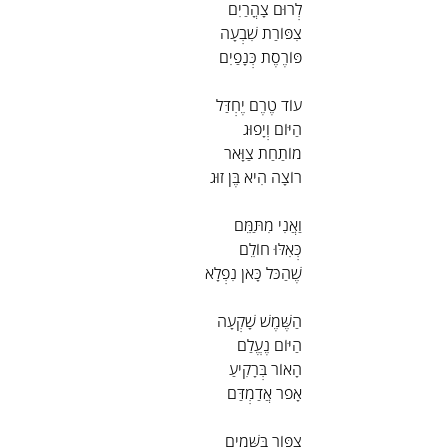
לְרוּם צָהֳרַיִם
צִפּוֹרַת שִׁבְעָה
פּוֹרֶסֶת כְּנָפַיִם
עוֹד טֶרֶם יֶחְדַּל
הַיּוֹם וְיָפוּג
מוֹתַחַת צַוָּאר
רוֹצָה הִיא בֶּן זוּג
וַאֲנִי מִתַּמֵּם
כְּאִלּוּ חוֹלֵם
שֶׁהַכֹּל כָּאן נִפְלָא
הַשֶּׁמֶשׁ שָׁקְעָה
הַיּוֹם נֶעֱלַם
הָאוֹר בְּרָקִיעַ
אָפֹר אֲדַמְדַּם
צִפּוֹר בַּשָּׁמַיִם