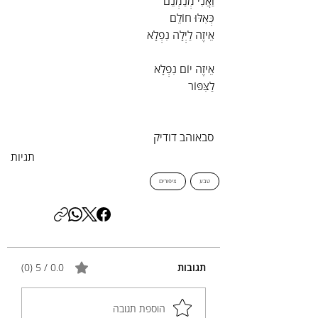
וַאֲנִי מְנַמְנֵם
כְּאִלּוּ חוֹלֵם
אֵיזֶה לַיְלָה נִפְלָא
אֵיזֶה יוֹם נִפְלָא
לַצִּפּוֹר
סבאוהב דודיק
תגיות
טבע
ציפורים
תגובות
0.0 / 5 ‏(0)
הוספת תגובה