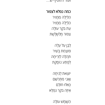
ועוד להוסיף ש....
כמה נפלא לצפור
הַלַּיְלָה מַחֲוִיר
הַלַּיְלָה מַחֲוִיר
עֵת בֹּקֶר עוֹלֶה
צִפּוֹר מְלַשְׁלֶשֶׁת
לָבָן עַל עָלֶה
פּוֹצַחַת בְּשִׁיר
תְּהִלָּה לִזְרִיחָה
לְפֶתַע נוֹסֶקֶת
יוֹצֵאת לְגִיחָה
וַאֲנִי מִתְרַשֵּׁם
כְּאִלּוּ חוֹלֵם
אֵיזֶה בֹּקֶר נִפְלָא
הַשֶּׁמֶשׁ עוֹלָה