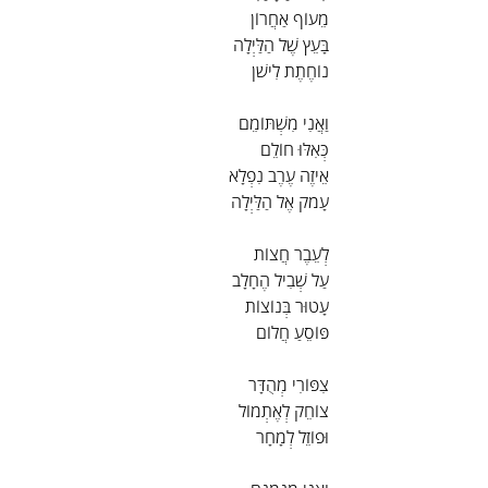
מֵעוֹף אַחֲרוֹן
בָּעֵץ שֶׁל הַלַּיְלָה
נוֹחֶתֶת לִישֹׁן
וַאֲנִי מִשְׁתּוֹמֵם
כְּאִלּוּ חוֹלֵם
אֵיזֶה עֶרֶב נִפְלָא
עָמֹק אֶל הַלַּיְלָה
לְעֵבֶר חֲצוֹת
עַל שְׁבִיל הֶחָלָב
עָטוּר בְּנוֹצוֹת
פּוֹסֵעַ חֲלוֹם
צִפּוֹרִי מְהֻדָּר
צוֹחֵק לְאֶתְמוֹל
וּפוֹזֵל לְמָחָר