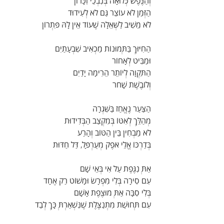
וְהַנֶּפֶשׁ כְּלוּאָה בְּנִבְכֵי זִכָּרוֹן
הַזְּמַן לֹא עוֹצֵר גַּם לֹא לְעִידוּד
לֹא מֵשִׁיב לַשְּׁאֵלָה שֶׁעוֹד אֵין לָהּ פִּתְרוֹן
הַחִיּוּךְ בַּתְּמוּנוֹת מַכְאִיב שִׁבְעָתַיִם
וּמַבִּיט לְאָחוֹר
הַתִּקְוָה לְיוֹתֵר הֵרִימָה יָדַיִם
וְלוֹבֶשֶׁת שָׁחֹר
הַצַּעַר נֶאֱחַז בַּשִּׁגְרָה
מְהַלֵּךְ לְאִטּוֹ בְּמִקְצַב הַבְּדִידוּת
לֹא מַבְחִין בֵּין הַטּוֹב וְהָרַע
בְּדַרְכּוֹ אֱלֵי אֹפֶק מְעֻרְפָּל, דַּל חַדּוּת
אַתְּ נִגֶּפֶת עַל אִי בְּאֵי שָׁם
עִם סִירָה בְּלִי מִפְרָשׂ וּמָשׁוֹט רַק אֶחָד
בְּלִי סִבָּה אַתְּ מוּצֶפֶת אָשָׁם
עִם תְּחוּשַׁת מִתְנַצֶּלֶת שֶׁנִּשְׁאַרְתְּ כָּךְ לְבַד