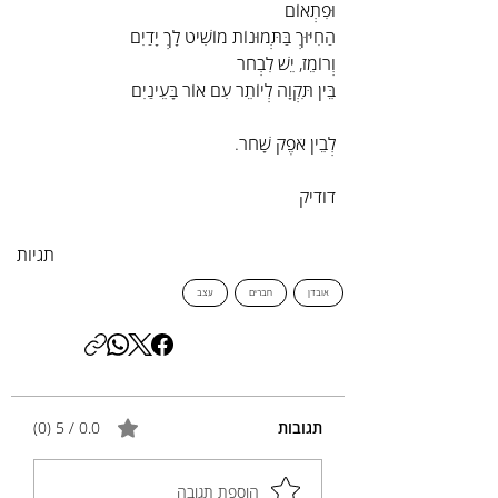
וּפִתְאוֹם
הַחִיּוּךְ בַּתְּמוּנוֹת מוֹשִׁיט לָךְ יָדַיִם
וְרוֹמֵז, יֵשׁ לִבְחֹר
בֵּין תִּקְוָה לְיוֹתֵר עִם אוֹר בָּעֵינַיִם
לְבֵין אֹפֶק שָׁחֹר.
דודיק
תגיות
אובדן
חברים
עצב
תגובות
0.0 / 5 ‏(0)
הוספת תגובה