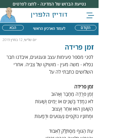
נטיעת הברוש של המדינה - לחצו לפרטים
דודיק הלפרין
הקודם
הבא
לעמוד הארכיון הראשי
יום שלישי, 12 במרץ 2019
זמן פרידה
לפני מספר פעימות עצב וגעגועים, איבדנו חבר 
נפלא - משה מעין - מושיקו של צביה. אחרי 
השלושים כתבתי לה על
זמן פרידה
זְמַן פְּרֵדָה מֵחָבֵר וְאָהוּב
לֹא נִמְדַּד בְּשָׁנִים אוֹ יָמִים וְשָׁעוֹת
הַשָּׁעוֹן הוּא אַחֵר וְעָצוּב
וּמְחוֹגָיו נוֹקְפִים גַּעְגּוּעִים וּדְמָעוֹת
עֵת הַגּוּף מִסְתַּלֵּק לְאִבּוּד