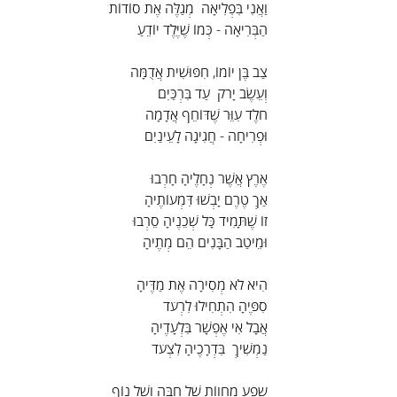
וַאֲנִי בִּפְלִיאָה  מְגַלֶּה אֶת סוֹדוֹת
הַבְּרִיאָה - כְּמוֹ שֶׁיֶּלֶד יוֹדֵעַ
צַב בֶּן יוֹמוֹ, חִפּוּשִׁית אֲדֻמָּה
וְעֵשֶׂב יָרֹק  עַד בִּרְכַּיִם
חֹלֶד עִוֵּר שֶׁדּוֹחֵף אֲדָמָה
וּפְרִיחָה - חֲגִיגָה לָעֵינַיִם
אֶרֶץ אֲשֶׁר נְחָלֶיהָ חָרְבוּ
אַךְ טֶרֶם יָבְשׁוּ דִּמְעוֹתֶיהָ
זוֹ שֶׁתָּמִיד כָּל שְׁכֵנֶיהָ סֵרְבוּ
וּמֵיטַב הַבָּנִים הֵם מְתֶיהָ
הִיא לֹא מְסִירָה אֶת מַדֶּיהָ
סִפֶּיהָ הִתְחִילוּ לִרְעֹד
אֲבָל אִי אֶפְשָׁר בִּלְעָדֶיהָ
נַמְשִׁיךְ  בִּדְרָכֶיהָ לִצְעֹד
שֶפַע מֶחֱווֹת שֶׁל חִבָּה וְשֶׁל נוֹף