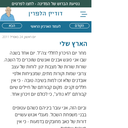
נטיעת הברוש של המדינה - לחצו לפרטים
דודיק הלפרין
הקודם
הבא
לעמוד הארכיון הראשי
יום ראשון, 24 באפריל 2011
הארץ שלי
מחר יום הזיכרון לחללי צה"ל. יום אחד בשנה 
שבו אני פוגש אבנים ואנשים שזוכרים כל השנה.
שורות שורות של מצבות יגון. לוחות של עצב 
צרובי שמות וקורות מתים, שמנציחות אלפי 
אובדנים שלא זכו למות בשיבה טובה - כי אין 
חללים זקנים. מקום קבורתם של חיילים שיום 
קבורתם "לא נודע", כי לכולם יום זיכרון אחד.
וביום הזה, אני עובר ביניהם כשהם עטופים 
בבני משפחת השכול. מעגלי אנוש עשויים 
דורות של כאב מחובקים בדמעות - כי אין 