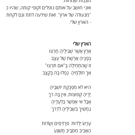
מצבות שמחות.
ואני חושב על אותם נופלים זקופי קומה, שהיו כ 
"מנעולה של ארץ". זאת שידעה לתת וגם לקחת 
- הארץ שלי.
הארץ שלי
אֶרֶץ אֲשֶׁר שְׁבִילֶיהָ חָרְצוּ
בְּפָנֶיהָ אֲרֶשֶׁת שֶׁל עֶצֶב
זוֹ שֶׁהִתְחִילָה בְּ"אם תִּרְצוּ"
אַךְ חוֹלְמֶיהָ  נָפְלוּ בָּהּ בְּקֶצֶב
הִיא לֹא מְפַנֶּקֶת יוֹשְׁבֶיהָ
יָדֶיהָ קְפוּצוֹת, אֵין בָּהּ רֹךְ
אֲבָל אִי אֶפְשָׁר בִּלְעָדֶיהָ
נַמְשִׁיךְ בִּשְׁבִילֶיהָ לִדְרֹךְ
עֶרֶשׂ יַלְדוּת  פַּרְדֵּסִים וְשָׂדוֹת
הָאָבִיב מִסָּבִיב מְשַׁגֵּעַ