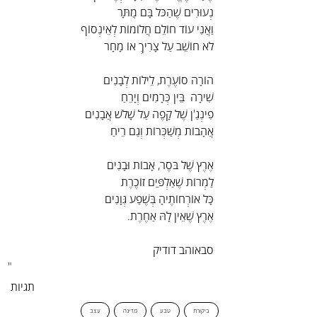
נְעוּרִים שֶׁהַכֹּל בָּם מֻתָּר
וַאֲנִי עוֹד חוֹלֵם חֲלוֹמוֹת לְאֵינְסוֹף
לֹא חוֹשֵׁב עַל צָרִיךְ אוֹ מָחָר
הוֹרָה סוֹעֶרֶת, לֵילוֹת לְבָנִים
שִׁירָה  בֵּין כְּרָמִים וְיָרֵחַ
פִינְגַ'ן שֶׁל קָפֶה עַל שָׁלֹשׁ אֲבָנִים
אֲהָבוֹת מְשַׁכְּרוֹת וְגַם רֵיחַ
אֶרֶץ שֶׁל בֹּסֶר, אָבוֹת וּבָנִים
לַמְרוֹת שֶׁאַלְפַּיִם זוֹכֶרֶת
כָּל אוֹרְחוֹתֶיהָ בְּשֶׁפַע גְּוָנִים
אֶרֶץ שֶׁאֵין לָהּ אַחֶרֶת.
סבאוהב דודיק
"
תגיות
ביקורת
טבע
מדינה
עצב