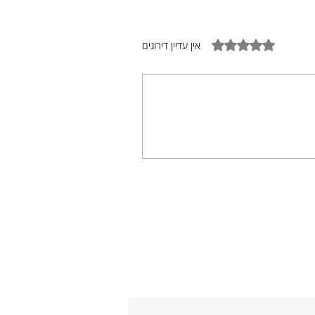
דירוג של 0 מתוך 5 כוכבים
אין עדיין דירוגים