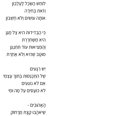
לוֹחֵשׁ הַשֵּׂכֶל לָעֶלְבּוֹן
וְזֹאת בְּחִירָה
אוֹתָהּ עוֹשִׂים וְלֹא חֶשְׁבּוֹן
כִּי הַבְּדִידוּת הִיא צֵל מֵגֵן
הִיא מְשַׁחְרֶרֶת
וְהַמְּצִיאוּת עוֹד תִּתְנַגֵּן
מוּטָב שֶׁהִיא וְלֹא אַחֶרֶת
יֵשׁ רְגָעִים
שֶׁל הִתְכַּנְּסוּת בְּתוֹךְ עַצְמִי
אִם לֹא נוֹגְעִים
לֹא כּוֹעֲסִים עַל מַה וּמִי
הָאֲהוּבִים -
שֶׁיֹּאהֲבוּ קְצָת מֵרָחוֹק