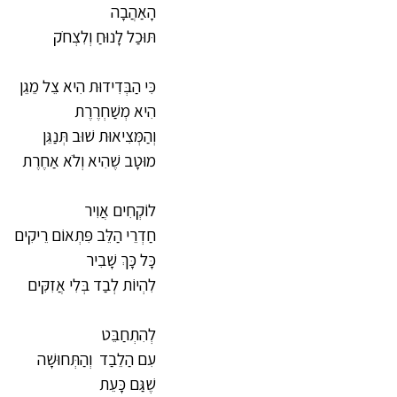
הָאַהֲבָה
תּוּכַל לָנוּחַ וְלִצְחֹק
כִּי הַבְּדִידוּת הִיא צֵל מֵגֵן
הִיא מְשַׁחְרֶרֶת
וְהַמְּצִיאוּת שׁוּב תְּנַגֵּן
מוּטָב שֶׁהִיא וְלֹא אַחֶרֶת
לוֹקְחִים אֲוִיר
חַדְרֵי הַלֵּב פִּתְאוֹם רֵיקִים
כָּל כָּךְ שָׁבִיר
לִהְיוֹת לְבַד בְּלִי אֲזִקִּים
לְהִתְחַבֵּט
עִם הַלֵבַד  וְהַתְּחוּשָׁה
שֶׁגַּם כָּעֵת