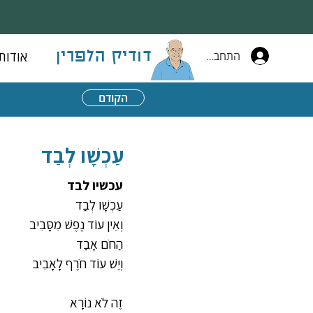
התחברות
אודות
דודיק הלפרין
הקודם
עַכְשָׁו לְבַד
עכשיו לבד
עַכְשָׁו לְבַד
וְאֵין עוֹד נֶפֶשׁ מִסָּבִיב 
הַחֹם אָבַד
וְיֵשׁ עוֹד חֹרֶף לָאָבִיב
זֶה לֹא נוֹרָא