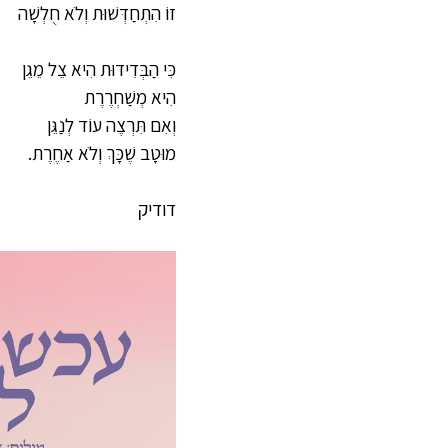
זוֹ הִתְחַדְּשׁוּת וְלֹא חֻלְשָׁה
כִּי הַבְּדִידוּת הִיא צֵל מֵגֵן
הִיא מְשַׁחְרֶרֶת
וְאִם תִּרְצֶה עוֹד לְנַגֵּן
מוּטָב שֶׁכָּךְ וְלֹא אַחֶרֶת.
דודיק