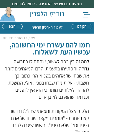
נטיעת הברוש של המדינה - לחצו לפרטים
דודיק הלפרין
הקודם
הבא
לעמוד הארכיון הראשי
שבת, 12 באוקטובר 2019
תמו להם עשרת ימי התשובה,
עכשיו העת לשאלות.
למה זה בין כסה לעשור, שהתחילו בתרועה 
גדולה והסתיימו בתענית, הרבו המאמינים לומר 
את שבחו של אלוהים בפניו? הרי כתוב, כך 
חשבתי - אל תומרו שבחו בפניו. אולי, המשכתי 
להרהר, לאלוהים מותר כי הוא אין לו פנים 
וכנראה שהוא גם לא בן אדם.
הלכתי אצל המקורות ומצאתי שחז"לנו דרשו 
קצת אחרת - "אומרים מקצת שבחו של אדם 
בפניו וכולו שלא בפניו".  חששו שיגבה לבבו 