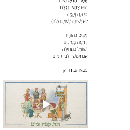
אֲסָפִי מֻדְאָג (אוי)
הוּא צָמֵא וְנִכְלָם
כי תֶּה וְקָפֶה
לֹא יִשְׁתֶּה לְעוֹלָם (לם)
מַבִּיט בְּהוֹרָיו
דִּמְעָה בָּעֵינַיִם
וְשׁוֹאֵל בִּמְחִילָה
אִם אֶפְשָׁר לְבֵית מַיִם
סבאוהב דודיק