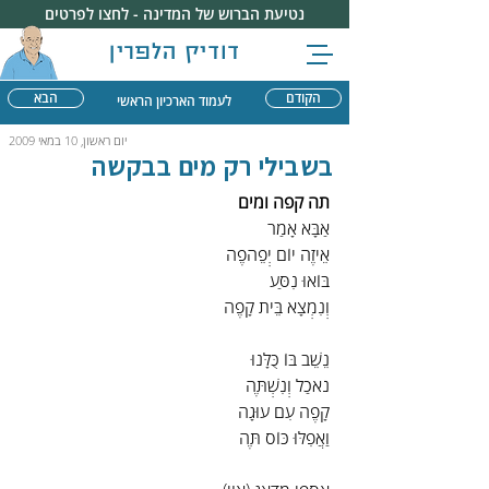
נטיעת הברוש של המדינה - לחצו לפרטים
דודיק הלפרין
הקודם
הבא
לעמוד הארכיון הראשי
יום ראשון, 10 במאי 2009
בשבילי רק מים בבקשה
תה קפה ומים
אַבָּא אָמַר
אֵיזֶה יוֹם יְפֵהפֶה
בּוֹאוּ נִסַּע
וְנִמְצָא בֵּית קָפֶה
נֵשֵׁב בּוֹ כֻּלָּנוּ
נֹאכַל וְנִשְׁתֶּה
קָפֶה עִם עוּגָה
וַאֲפִלּוּ כּוֹס תֶּה