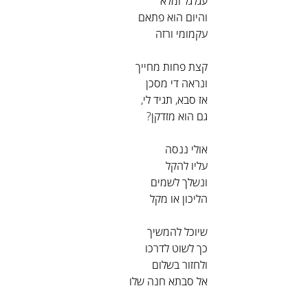
עגלגל ומלא
והיום הוא פתאם
עקמומי ורזה
קצת פחות מחייך
ונראה די מסכן
אז סבא, תגיד לי,
גם הוא מזדקן?
אולי ננסה
עליו להקל
ונשלך לשמים
הליכון או מקל
שיוכל להמשיך
כך לשוט לדרכו
ולחזור בשלום
אל סבתא חנה שלו