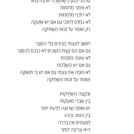
סַלְחָנִי כְּמֵבִין שֶׁפְּשָׁרָה יֵשׁ בָּהּ גְּמוּל
לֹא פּוֹתֵר חֲלוֹמוֹת
לֹא רוֹדֵף מִלְחָמוֹת
לֹא נִמְלַט לְתוֹכִי גַּם אִם יֵשׁ אַזְעָקָה
רַק שׁוֹמֵר עַל זְכוּת הַשְּׁתִיקָה
חוֹשֵׁב לְעַצְמִי הֲגִיגִים בְּלִי הֶסְבֵּר
גַּם אִם הֵם קְצָת נוֹשְׁכִים לֹא נִכְנַס לְהֶסְגֵּר
לֹא עוֹטֵה מַסֵּכוֹת
גַּם אִם יֵשׁ הַשְׁלָכוֹת
לֹא כּוֹפֶה אֶת עַצְמִי גַּם אִם יֵשׁ בִּי תְּשׁוּקָה
וְשׁוֹמֵר עַל זְכוּת הַשְּׁתִיקָה
וּבִקְצֵה הַשְּׁתִיקוֹת
בֵּין שִׁבְרֵי מוּעָקוֹת
יֵשׁ אוֹתָהּ שֶׁרוֹצָה לָדַעַת יוֹתֵר
בֵּין הַטּוֹב וְהָרַע
לִפְעָמִים אֵין בְּרֵרָה
הִיא צְרִיכָה לְוַתֵּר