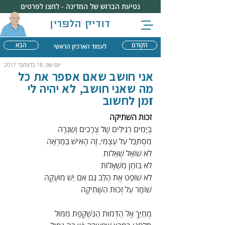
נטיעת הברוש של המדינה - לחצו לפרטים
דודיק הלפרין
הקודם
הבא
לעמוד הארכיון הראשי
יום שני, 18 בדצמבר 2017
אני חושב שאם אספר את כל
מה שאני חושב, לא יהיה לי
זמן לחשוב
זכות השתיקה
בְּיָמִים רְגִילִים שֶׁל צְרָכִים וְשִׁגְרָה
מִסְתַּכֵּל עַל עַצְמִי, זֶה הָאִישׁ בַּמַּרְאָה
לֹא שׁוֹאֵל שְׁאֵלוֹת
לֹא בּוֹחֵן מִשְׁאָלוֹת
לֹא שׁוֹפֵט אֶת הַלֵּב גַּם אִם יֵשׁ מוּעָקָה
שׁוֹמֵר עַל זְכוּת הַשְּׁתִיקָה
מְחַיֵּךְ אֶל הַדְּמוּת הַנִּשְׁקֶפֶת מִמּוּל