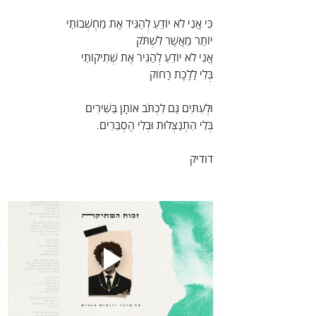
כִּי אֲנִי לֹא יוֹדֵעַ לְהַגִּיד אֶת מַחְשְׁבוֹתַי
יוֹתֵר מֵאֲשֶׁר לִשְׁתֹּק
אֲנִי לֹא יוֹדֵעַ לְהַגִּיר אֶת שְׁתִיקוֹתַי
בְּלִי לָלֶכֶת רָחוֹק
וּלְעִתִּים גַּם לִכְתֹּב אוֹתָן בַּשִּׁירִים
בְּלִי הִתְנַצְּלוּת וּבְלִי הֶסְבֵּרִים.
דודיק