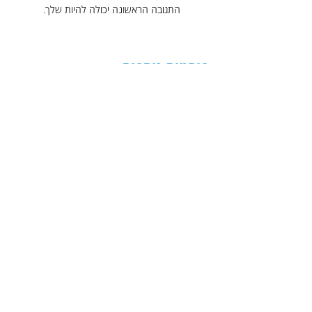
התגובה הראשונה יכולה להיות שלך.
פוסטים נוספים
כותרת
תקציר
לקריאה נוספת
הניוזלטר של דודיק
כתובת דוא"ל
*
הרשמה
אני מאשר/ת לדודיק הלפרין לשלוח לי 