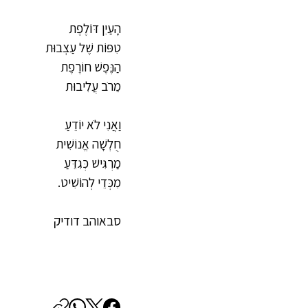
הָעַיִן דּוֹלֶפֶת
טִפּוֹת שֶׁל עַצְבוּת
הַנֶּפֶשׁ חוֹרֶפֶת
מֵרֹב עֲלִיבוּת
וַאֲנִי לֹא יוֹדֵעַ
חֻלְשָׁה אֱנוֹשִׁית
מַרְגִּישׁ כְּגִדֵּעַ
מִכְּדֵי לְהוֹשִׁיט.
סבאוהב דודיק