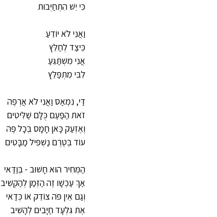
כִּי יֵשׁ הִתְחַיְּבוּת
וַאֲנִי לֹא יוֹדֵעַ
כֵּיצַד לְחַלֵּץ
אֲנִי מִשְׁתַּגֵּעַ
לִבִּי מִתְפַּלֵּץ
דַּי, נִמְאַס וַאֲנִי לֹא אֲרְפֶּה
זֹאת הַפַּעַם כֻּלָּם שַׁלִּיטִים
וְאֶזְעַק כָּאן חָמָס בְּכָל פֶּה
עוֹד בְּטֶרֶם נַשְׁפִּיל מַבָּטִים
הַמְּחִיר הוּא חָשׁוּב - בְּוַדַּאי
אַךְ עַכְשָׁו זֶה הַזְּמַן לְהַקְשִׁיב
וְגַם אֵין פֹּה צוֹדֵק אוֹ כְּדַאי
אֶת גִּלְעָד חַיָּבִים לְהָשִׁיב