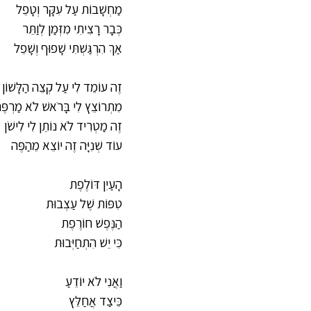
מַחְשָׁבוֹת עַל עִקָּר וְטָפֵל
כְּבָר רָצִיתִי מִזְּמַן לְוַתֵּר
אַךְ הִרְגַּשְׁתִּי שָׁפוּף וְשָׁפֵל
זֶה עוֹמֵד לִי עַל קְצֵה הַלָּשׁוֹן
מִתְרוֹצֵץ לִי בָּרֹאשׁ לֹא מַרְפֶּ
זֶה מַטְרִיד לֹא נוֹתֵן לִי לִישֹׁן
עוֹד שְׁנִיָּה זֶה יוֹצֵא מֵהַפֶּה
הָעַיִן דּוֹלֶפֶת
טִפּוֹת שֶׁל עַצְבוּת
הַנֶּפֶשׁ חוֹרֶפֶת
כִּי יֵשׁ הִתְחַיְּבוּת
וַאֲנִי לֹא יוֹדֵעַ
כֵּיצַד אֲחַלֵּץ