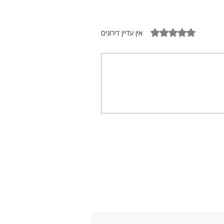
דירוג של 0 מתוך 5 כוכבים
אין עדיין דירוגים