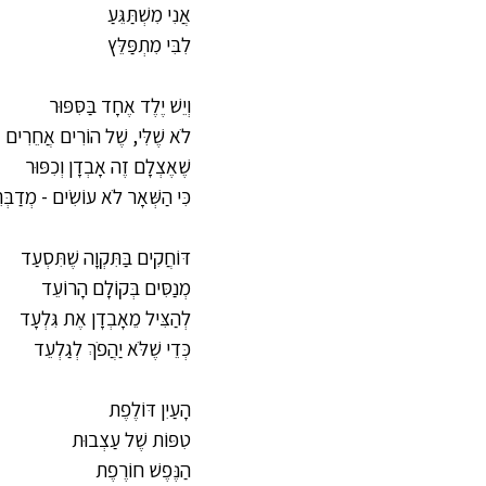
אֲנִי מִשְׁתַּגֵּעַ
לִבִּי מִתְפַּלֵּץ
וְיֵשׁ יֶלֶד אֶחָד בַּסִּפּוּר
לֹא שֶׁלִּי, שֶׁל הוֹרִים אֲחֵרִים
שֶׁאֶצְלָם זֶה אָבְדָן וְכִפּוּר
כִּי הַשְּׁאָר לֹא עוֹשִׂים - מְדַבְּ
דּוֹחֲקִים בַּתִּקְוָה שֶׁתִּסְעַד
מְנַסִּים בְּקוֹלָם הָרוֹעֵד
לְהַצִּיל מֵאָבְדָן אֶת גִּלְעָד
כְּדֵי שֶׁלֹּא יַהֲפֹךְ לְגַלְעֵד
הָעַיִן דּוֹלֶפֶת
טִפּוֹת שֶׁל עַצְבוּת
הַנֶּפֶשׁ חוֹרֶפֶת