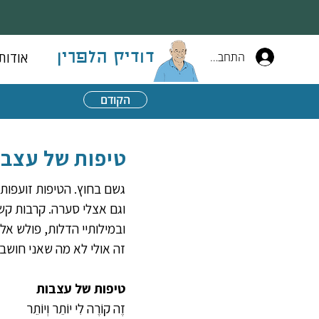
התחברות
אודות
דודיק הלפרין
הקודם
טיפות של עצבו
גשם בחוץ. הטיפות זועפות
וגם אצלי סערה. קרבות קשי
ובמילותיי הדלות, פולש א
זה אולי לא מה שאני חושב
טיפות של עצבות
זֶה קוֹרֶה לִי יוֹתֵר וְיוֹתֵר