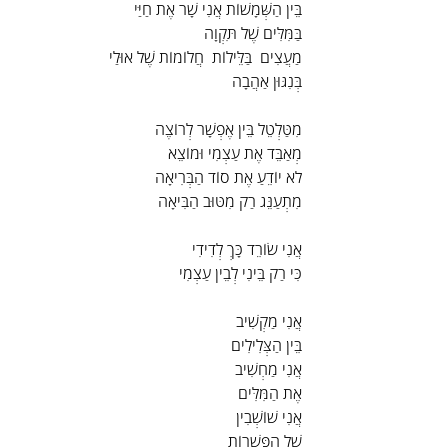
בֵּין הַשְּׁמָשׁוֹת אֲנִי שָׁר אֶת חַיַּי
בַּמִּלִּים שֶׁל תִּקְוָה
מַעֲצִים  בַּלֵּילוֹת  חֲלוֹמוֹת שֶׁל אוּלַי
בְּנִגּוּן אַהֲבָה
מִטַּלְטֵל בֵּין אֶפְשָׁר לְרוֹצֶה
מְאַבֵּד אֶת עַצְמִי וּמוֹצֵא
לֹא יוֹדֵעַ אֶת סוֹד הַבְּרִיאָה
מִתְעַנֵּג רַק מִטּוּב הַבִּיאָה
אֲנִי שׂוֹרֵד כָּךְ לְדִידִי
כִּי רַק בֵּינִי לְבֵין עַצְמִי
אֲנִי מַקְשִׁיב
בֵּין הַצְּלִילִים
אֲנִי מַחְשִׁיב
אֶת הַמִּלִּים
אֲנִי שׁוֹשְׁבִין
שֶׁל הַפְּשָׁרוֹת