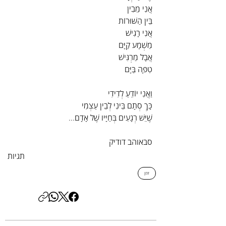
אֲנִי מֵבִין
בֵּין הַשּׁוּרוֹת
אֲנִי רָגִישׁ
מַשְׁמָע קַיָּם
אֲבָל מַרְגִּישׁ
טִפָּה בַּיָּם
וַאֲנִי יוֹדֵעַ לְדִידִי
כָּךְ סְתָם בֵּינִי לְבֵין עַצְמִי
שֶׁיֵּשׁ רְגָעִים בְּחַיָּיו שֶׁל אָדָם...
סבאוהב דודיק
תגיות
זמן