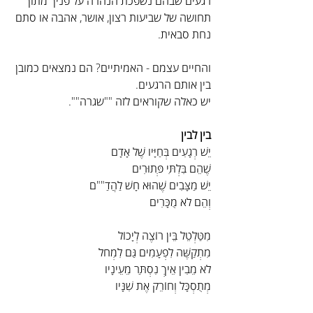
רגעים שבהם נשפכת הנהרה על פניך מתוך 
תחושה של שביעות רצון, אושר, אהבה או סתם 
נחת סבאית.
והחיים עצמם - האמיתיים? הם נמצאים כמובן 
בין אותם הרגעים.
יש כאלה שקוראים לזה ""שגרה"".
בין לבין
יֵשׁ רְגָעִים בְּחַיָּיו שֶׁל אָדָם
שֶׁהֵם בִּלְתִּי פְּתוּרִים
יֵשׁ מַצָּבִים שֶׁהוּא חָשׁ לַהֲדַ""ם 
וְהֵם לֹא מֻכָּרִים
מִטַּלְטֵל בֵּין רוֹצֶה לְיָכוֹל
מִתְקַשֶּׁה לִפְעָמִים גַּם לִמְחֹל
לֹא מֵבִין אֵיךְ נִסְתַּר מֵעֵינָיו
מְתֻסְכָּל וְחוֹרֵק אֶת שִׁנָּיו