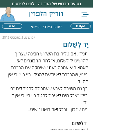
נטיעת הברוש של המדינה - לחצו לפרטים
דודיק הלפרין
הקודם
הבא
לעמוד הארכיון הראשי
יום שישי, 2 באוגוסט 2013
יָד לְשָׁלוֹם
תגידו. אם טליה בת השלוש מבינה שצריך 
להושיט יד לשלום, אז למה המבוגרים לא!
לאמא היא אמרה בעת ששיחקה עם הרכבת 
מעץ, שהרכבת לא יודעת להגיד "ביי ביי" כי אין 
לה יד.
כך גם השיבה לאבא שאמר לה להגיד לים "ביי 
ביי": "אבל הים לא יכול להגיד ביי ביי כי אין לו 
יד".
מה שנכון - ובכל זאת בואו ונושיט..
יד לשלום