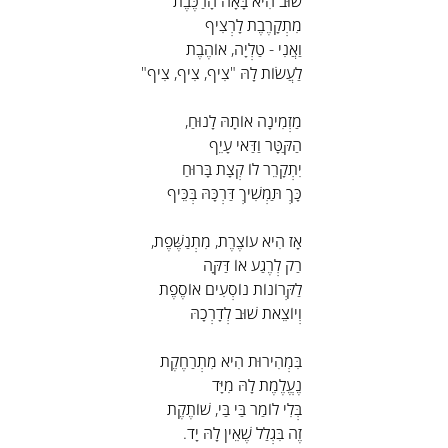
שׁוּב הִיא בָּאָה הָרַכֶּבֶת
מִתְקָרֶבֶת לָרְצִיף
וַאֲנִי - טַלְיָה, אוֹהֶבֶת
לַעֲשׂוֹת לָהּ "צִיף, צִיף, צִיף"
מַזְמִינָה אוֹתָהּ לָנוּחַ,
הַקַּטָּר וַדַּאי עָיֵף
יִתְקָרֵר לוֹ קְצָת בָּרוּחַ
כָּךְ תַּמְשִׁיךְ דַּרְכָּהּ בְּכֵּיף
אָז הִיא עוֹצֶרֶת, מִתְנַשֶּׁפֶת,
רַק לְרֶגַע אוֹ דַּקָּה
לַקְּרוֹנוֹת נוֹסְעִים אוֹסֶפֶת
וְיוֹצֵאת שׁוּב לְדָרְכָהּ
בִּמְהִירוּת הִיא מִתְרַחֶקֶת
נֶעֱלֶמֶת לָהּ מִיָּד
בְּלִי לוֹמַר בַּי בַּי, שׁוֹתֶקֶת
זֶה בִּגְלַל שֶׁאֵין לָהּ יָד.