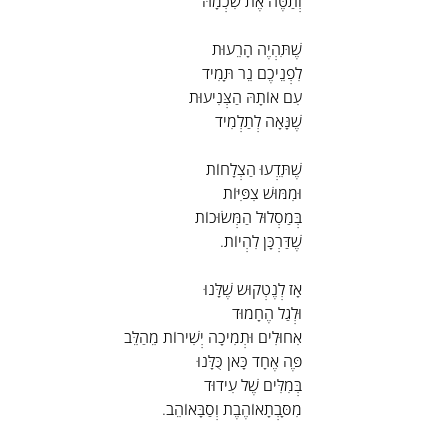
וְתַטֶּה אֶת שִׁכְמָהּ
שֶׁתִּהְיֶה הָרֵעוּת
לִפְנֵיכֶם נֵר תָּמִיד
עִם אוֹתָהּ הַצְּנִיעוּת
שֶׁנָּאָה לְתַלְמִיד
שֶׁתֵּדְעוּ הַצְלָחוֹת
וּמִמּוּשׁ צִפִּיּוֹת
בְּמַסְלוּל הַמְּשׂוּכוֹת
שֶׁדַּרְכָּן לִהְיוֹת.
אָז לְנֶטְקוּש שֶׁלָּנוּ
וּלְגַל הֶחָמוּד
אִחוּלִים וּתְמִיכָה יְשִׁירוֹת מֵהַלֵּב
פֶּה אֶחָד כָּאן כֻּלָּנוּ
בְּמִלִּים שֶׁל עִידוּד
מִסָּבְתָאוֹהֶבֶת וְסַבָּאוֹהֵב.