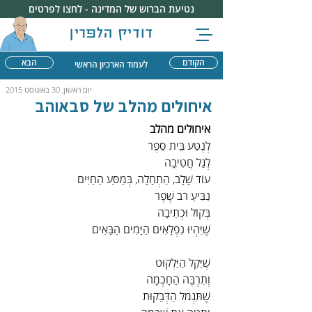
נטיעת הברוש של המדינה - לחצו לפרטים
דודיק הלפרין
הקודם
הבא
לעמוד הארכיון הראשי
יום ראשון, 30 באוגוסט 2015
איחולים מהלב של סבאוהב
איחולים מהלב
לְנֶטַע בֵּית סֵפֶר
לְגַל חֲטִיבָה
עוֹד שָׁלָב, הַתְחָלָה, בְּמַסַּע הַחַיִּים
נַבִּיעַ רֹב שֶׁפֶר
בְּקוֹל וּכְתִיבָה
שֶׁיִּהְיוּ נִפְלָאִים הַיָּמִים הַבָּאִים
שֶׁיֵּקַל הַיַּלְקוּט
וְתִרְבֶּה הַחָכְמָה
שֶׁתִּגְמֹל הַדְּבֵקוּת