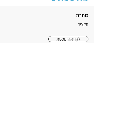
כותרת
תקציר
לקריאה נוספת
הניוזלטר של דודיק
כתובת דוא"ל
*
הרשמה
אני מאשר/ת לדודיק הלפרין לשלוח לי 
עדכונים ומסכימ/ה לתנאי הפרטיות 
באתר
*