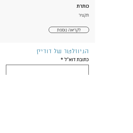
כותרת
תקציר
לקריאה נוספת
הניוזלטר של דודיק
כתובת דוא"ל
*
הרשמה
אני מאשר/ת לדודיק הלפרין לשלוח לי 
עדכונים ומסכימ/ה לתנאי הפרטיות 
באתר
*