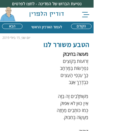
נטיעת הברוש של המדינה - לחצו לפרטים
דודיק הלפרין
הקודם
הבא
לעמוד הארכיון הראשי
יום שני, 15 ביולי 2019
הטבע משורר לנו
מעשה בחיבוק
זְרוֹעוֹת בְּקוֹצִים
נִפְרָשׂוֹת בַּמֶּרְחָב
כָּךְ עַנְפֵי הָעֵצִים
כִּבְדֶרֶךְ אַגַּב
מִשְׁתַּלְּבִים זֶה בַּזֶּה
אֵין כִּוּוּן לֹא אִפּוּק
כְּמוֹ כּוֹתְבִים מַחֲזֵה
מַעֲשֶׂה בְּחִבּוּק.