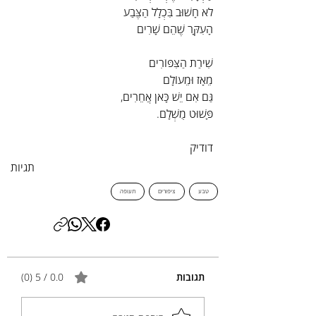
לֹא חָשׁוּב בִּכְלָל הַצֶּבַע
הָעִקָּר שֶׁהֵם שָׁרִים
שִׁירַת הַצִּפּוֹרִים
מֵאָז וּמֵעוֹלָם
גַּם אִם יֵשׁ כָּאן אֲחֵרִים,
פָּשׁוּט מֻשְׁלָם.
דודיק
תגיות
טבע
ציפורים
תעופה
תגובות
0.0 / 5 ‏(0)