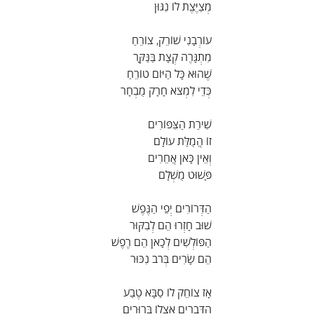
מְצַיֶּצֶת לוֹ נִגּוּן
עוֹרְבָנִי שׁוֹרֵק, צוֹרֵחַ
מִתְגָּרֶה קְצָת בַּנַּקָּר
שֶׁהוּא כָּל הַיּוֹם טוֹרֵחַ
כְּדֵי לִמְצֹא חָרָק מֻבְחָר
שִׁירַת הַצִּפּוֹרִים
זוֹ הֲמֻלַּת עוֹלָם
וְאֵין כָּאן אֲחֵרִים
פָּשׁוּט מֻשְׁלָם
הַדְּרוֹרִים יְפֵי הַנֶּפֶשׁ
שׁוּב חָזְרוּ הֵם לְבִקּוּר
הַפּוֹלְשִׁים לְכָאן הֵם רֶפֶשׁ
הֵם שָׂרִים בְּרֹב נִכּוּר
אָז צוֹחֵק לוֹ סַבָּא טֶבַע
הַדְּבָרִים אֶצְלוֹ בְּרוּרִים