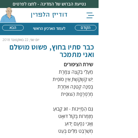
נטיעת הברוש של המדינה - לחצו לפרטים
דודיק הלפרין
הקודם
הבא
לעמוד הארכיון הראשי
יום שני, 22 באוקטובר 2018
כבר סתיו בחוץ, פשוט מושלם
ואני מתמכר
שירת הציפורים
מֵעָלַי בִּקְצֵה צַמֶּרֶת
יֵשׁ קִשְׁקַשְׁתָּ אֵין סוֹפִית
בְּפִנָּה קְטַנָּה אַחֶרֶת
מְרַפְרֶפֶת הַצּוּפִית
גַּם הַמָיְינוֹת - זוּג קָבוּעַ
מְזַמְּרוֹת בְּקוֹל דּוּאֶט
וַאֲנִי נִפְעָם יָדוּעַ
מְשַׁרְבֵּט מִלִּים בְּעֵט