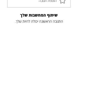
הוספת תגובה
שיתוף המחשבות שלך
התגובה הראשונה יכולה להיות שלך.
פוסטים נוספים
כותרת
תקציר
לקריאה נוספת
הניוזלטר של דודיק
כתובת דוא"ל
*