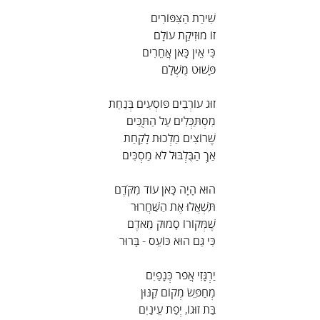
שִׁירַת הַצִּפּוֹרִים
זוֹ מוּזִיקַת עוֹלָם
כִּי אֵין כָּאן אֲחֵרִים
פָּשׁוּט מֻשְׁלָם
זוּג עוֹרְבִים פּוֹסְעִים בְּנַחַת
מִסְתַּכְּלִים עַל הַתֻּכִּים
שֶׁרוֹצִים מַלְכוּת לָקַחַת
אַךְ הַבֻּלְבּוּל לֹא מַסְכִּים
הוּא הָיָה כָּאן עוֹד מִקֹּדֶם
תִּשְׁאֲלוּ אֶת הַשַּׁחֲרוּר
שֶׁמְּקוֹרוֹ סָמוּק מֵאֹדֶם
כִּי גַּם הוּא כּוֹעֵס - בָּרוּר
יַרְגָּזִי אֲפֹר כְּנָפַיִם
מְחַפֵּשׂ מְקוֹם קִנּוּן
בַּת זוּגוֹ, יְפַת עֵינַיִם