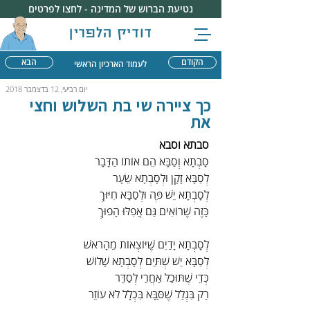
נטיעת הברוש של המדינה - לחצו לפרטים
דודיק הלפרין
הקודם
הבא
לעמוד הארכיון הראשי
יום רביעי, 12 בדצמבר 2018
כך ציירה שי בת השלוש וחצי
את
סבתא וסבא
סָבְתָא וְסַבָּא הֵם אוֹתוֹ הַדָּבָר
לְסַבָּא זָקָן וּלְסָבְתָא שֵׂעָר
לְסָבְתָא יֵשׁ פֶּה וּלְסַבָּא חִיּוּךְ
כָּזֶה שֶׁרוֹאִים גַּם אֲפִלּוּ הָפוּךְ
לְסָבְתָא יָדַיִם שֶׁיּוֹצְאוֹת מֵהָרֹאשׁ
לְסַבָּא יֵשׁ שְׁתַּיִם לְסָבְתָא שָׁלוֹשׁ
כְּדֵי שֶׁתּוּכַל אַחֲרַי לְסַדֵּר
רַק בִּגְלַל שֶׁסַּבָּא בִּכְלָל לֹא עוֹזֵר