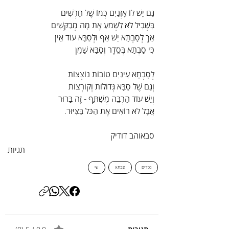
גַּם יֵשׁ לוֹ אָזְנַיִם כְּמוֹ שֶׁל חֵרְשִׁים
בִּשְׁבִיל לֹא לִשְׁמֹעַ אֶת מָה מְבַקְּשִׁים
אַךְ לְסָבְתָא יֵשׁ אַף וּלְסַבָּא עוֹד אֵין
כִּי סָבְתָא בְּסֵדֶר וְסַבָּא שָׁמֵן
לְסָבְתָא עֵינַיִם טוֹבוֹת נוֹצְצוֹת
וְגַם שֶׁל סַבָּא גְּדוֹלוֹת וְקוֹרְצוֹת
וְיֵשׁ עוֹד הַרְבֵּה מְשֻׁתָּף - זֶה בָּרוּר
אֲבָל לֹא רוֹאִים אֶת הַכֹּל בַּצִּיּוּר.
סבאוהב דודיק
תגיות
נכדים
סבתא
שי