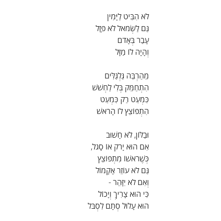
לֹא הִבִּיט לַיָּמִין
גַּם לַשְּׂמֹאל לֹא פָּזַל
עָבַר בְּאָדֹם
וְהָיָה לוֹ מַזָּל
מֵהַרְבֵּה גַּלְגַּלִּים     
הִתְחַמֵּק בְּלִי לַחְשׁשׁ    
כִּמְעַט רַק כִּמְעַט
הִתְפּוֹצֵץ לוֹ הָרֹאשׁ
וּבַלּוֹן, לֹא חָשׁוּב
אִם הוּא יָרֹק אוֹ סָגֹל,
כְּשֶׁרֹאשׁוֹ מִתְפּוֹצֵץ
גַּם לֹא עוֹזֵר אָקָמוֹל
וְאִם לֹא יִזָּהֵר -
כִּי הוּא צָרִיךְ וְיָכוֹל
הוּא עָלוּל סְתָם לִסְבֹּל