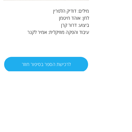
מילים: דודיק הלפרין
לחן: אוהד חיטמן
ביצוע: דרור קרן
עיבוד והפקה מוזיקלית: אמיר לקנר
לרכישת הספר בסיפור חוזר
תגיות
לשוט עם סבא על ענן
נכדים
תגובות
0.0 / 5 ‏(0)