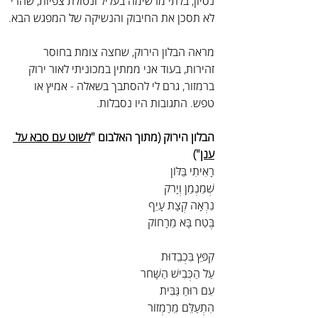
נסיון, בלתי מרשימה בעליל ונטולת צפיות, שהרי 
לא תסכן את החיבוק והנשיקה של המפגש הבא.
מראה הבלון הירוק, שחצה צומת בחוסר 
זהירות, בעוד אני ממתין במכוניתי לאור ירוק 
ברמזור, גרם לי להסתבך בשאלה - אמיץ או 
טפש. התגובות היו נסבלות.
הבלון הירוק (מתוך האלבום "
לשוט עם סבא על 
ענן
")
רָאִיתִי בַּלּוֹן
שְׁמַנְמַן וְיָרֹק
נִרְאָה קְצָת עָיֵף
בֶּטַח בָּא מֵרָחוֹק
קִפֵּץ בִּכְבֵדוּת     
עַל הַכְּבִישׁ הַשָּׁחֹר    
עִם רוּחַ גַּבִּית
הִתְעַלֵּם מֵרַמְזוֹר