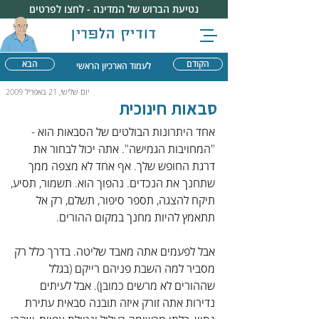
נטיעת הברוש של המדינה - לחצו לפרטים
דודיק הלפרין
הקודם
הבא
לעמוד הארכיון הראשי
יום שלישי, 21 באפריל 2009
סבאות חינוכית
אחד היתרונות הבולטים של הסבאות הוא - 
"המחויבות הגמישה". אתה יכול לבחור את 
דרגת החופש שלך. אף אחד לא מצפה ממך 
שתחנך את הנכדים. נהפוך הוא. תשמור, תסיע, 
תיקח להצגה, תספר סיפור, תשלם, רק אל 
תתאמץ להיות מחנך במקום ההורים.
אבל לפעמים אתה מאבד שליטה. בדרך כלל רק 
מסביר למה השבת פניהם רייקם (בגלל 
שההורים לא מרשים כמובן). אבל לעיתים 
נדירות אתה זורק איזה תובנה סבאית עתירת 