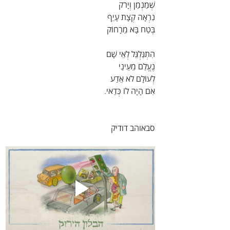
שְׁמַנְמַן וְיָרֹק
נִרְאָה קְצָת עָיֵף
בֶּטַח בָּא מֵרָחוֹק
הִתְגַּלְגֵּל לְאֵי שָׁם
נֶעֱלַם מֵעֵינַי
לְעוֹלָם לֹא אֵדַע
אִם הָיָה לוֹ כְּדַאי.
סבאוהב דודיק