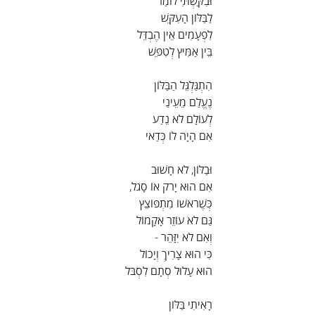
וּבִקַּשְׁתִּי לוֹמַר
לַבַּלּוֹן הָעִקֵּשׁ
לִפְעָמִים אֵין הֶבְדֵּל
בֵּין אַמִּיץ לְטִפֵּשׁ
הִתְגַּלְגֵּל הַבַּלּוֹן
נֶעֱלַם מֵעֵינַי
לְעוֹלָם לֹא נֵדַע
אִם הָיָה לוֹ כְּדַאי
וּבַלּוֹן, לֹא חָשׁוּב
אִם הוּא יָרֹק אוֹ סָגֹל,
כְּשֶׁרֹאשׁוֹ מִתְפּוֹצֵץ
גַּם לֹא עוֹזֵר אָקָמוֹל
וְאִם לֹא יִזָּהֵר -
כִּי הוּא צָרִיךְ וְיָכוֹל
הוּא עָלוּל סְתָם לִסְבֹּל
רָאִיתִי בַּלּוֹן