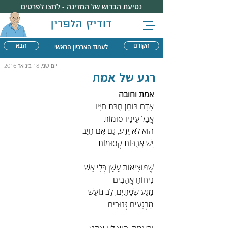
נטיעת הברוש של המדינה - לחצו לפרטים
דודיק הלפרין
הקודם
הבא
לעמוד הארכיון הראשי
יום שני, 18 בינואר 2016
רגע של אמת
אמת וחובה
אָדָם בּוֹחֵן חֻבַּת חַיָּיו
אֲבָל עֵינָיו סוּמוֹת
הוּא לֹא יֵדַע, גַּם אִם חַיָּב
יֵשׁ אֲרֻבּוֹת קְסוּמוֹת
שֶׁמּוֹצִיאוֹת עָשָׁן בְּלִי אֵשׁ
נִיחוֹחַ אֲהָבִים
מַגַּע שְׂפָתַיִם, לֵב גּוֹעֵשׁ
מֵרְגָעִים גְּנוּבִים