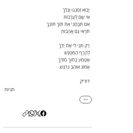
יָבוֹא זְמַנֵּנוּ וְנֵלֵךְ
אֵי שָׁם לָעֲרָבוֹת
אִם תִּבְחֲנִי אֶת תּוֹךְ תּוֹכֵךְ
תִּרְאִי גַּם אֲהָבוֹת
רַק תְּנִי לִי אֶת יָדֵךְ
לְהֶרֶף הַמִּפְגָּשׁ
אֶטָּמַע בְּתוֹךְ סוֹדֵךְ
אֶמּוֹג אוֹהֵב נִרְגָּשׁ.
דודיק
תגיות
אישי