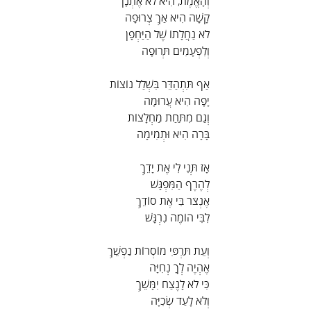
וְהָאֱמֶת, הִיא לֹא אֶתְנָן
קָשָׁה הִיא אַךְ צְרוּפָה
לֹא נַחֲלָתוֹ שֶׁל הַיַּחְפָן
וְלִפְעָמִים תְּרוּפָה
אַף תִּתְהַדֵּר בִּשְׁלַל נוֹצוֹת
יָפָה הִיא עֲרוּמָה
וְגַם מִתַּחַת מַחְלָצוֹת
בָּרָה הִיא וּתְמִימָה
אָז תְּנִי לִי אֶת יָדֵךְ
לְהֶרֶף הַמִּפְגָּשׁ
אֶנְצֹר בִּי אֶת סוֹדֵךְ
לִבִּי הוֹמֶה נִרְגָּשׁ
וְעֵת תַּרְפִּי מוֹסְרוֹת נַפְשֵׁךְ
אֶהְיֶה לְךָ נְחִיָּה
כִּי לֹא לָנֶצַח יִמָּשֵׁךְ
וְלֹא לָעַד שְׂכִיָּה