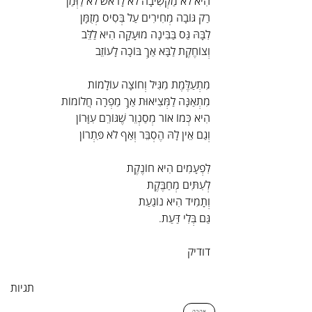
הִיא לֹא מַקְשִׁיבָה לֹא לָרֹאשׁ לֹא לַזְּמַן
רַק גּוֹבָה מְחִירִים עַל בְּסִיס מְזֻמָּן
לִבָּהּ גַּס בַּבִּינָה מוּעָקָה הִיא לַלֵּב
וְצוֹחֶקֶת לַבָּא אַךְ בּוֹכָה לָעוֹזֵב
מִתְעַלֶּמֶת מִגִּיל וְחוֹצָה עוֹלָמוֹת
מִתְאַנָּה לַמְּצִיאוּת אַךְ מַפְרָה חֲלוֹמוֹת
הִיא כְּמוֹ אוֹר מְסַנְוֵר שֶׁגּוֹרֵם עִוָּרוֹן
וְגַם אֵין לָהּ הֶסְבֵּר וְאַף לֹא פִּתְרוֹן
לִפְעָמִים הִיא חוֹנֶקֶת
לְעִתִּים מְחַבֶּקֶת
וְתָמִיד הִיא נוֹגַעַת
גַּם בְּלִי דַּעַת.
דודיק
תגיות
אהבה