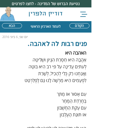
נטיעת הברוש של המדינה - לחצו לפרטים
דודיק הלפרין
הקודם
הבא
לעמוד הארכיון הראשי
יום שני, 6 ביוני 2016
פנים רבות לה לאהבה.
האהבה היא
אַהֲבָה הִיא חַסְרַת הִגָּיוֹן וּשְׁלִיטָה
לְעִתִּים עֲדִינָה עַל פִּי רֹב הִיא בּוֹטָה
וַאֲנַחְנוּ רַק כְּלִי לְהָכִיל, לְשָׁרֵת
לִפְעָמִים הִיא מַרְשָׁה לָנוּ גַּם לֶפְלַרְטֵט
עִם אָסוּר אוֹ מֻתָּר
בְּחֶרְדַת הַמָּחָר
עִם עָקַת הַחֶשְׁבּוֹן
אוֹ תּוּגַת הָעֶלְבּוֹן