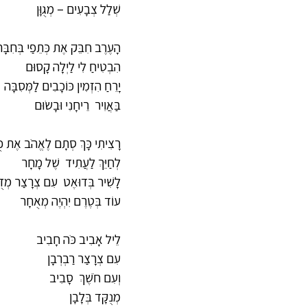
שְׁלַל צְבָעִים – מְגֻוָּן
הָעֶרֶב חִבֵּק אֶת כְּתֵפַי בְּחִבָּ
הִבְטִיחַ לִי לַיְלָה קָסוּם
יָרֵחַ הִזְמִין כּוֹכָבִים לַמְּסִבָּה
בַּאֲוִיר  רֵיחָנִי וּבָשׂוּם
רָצִיתִי כָּךְ סְתָם לֶאֱהֹב אֶת כֻּ
לְחַיֵּךְ לַעֲתִיד  שֶׁל מָחָר
לָשִׁיר בְּדוּאֶט  עִם צְרָצַר מְדֻ
עוֹד בְּטֶרֶם יִהְיֶה מְאֻחָר
לֵיל אָבִיב כֹּה חָבִיב
עִם צְרָצַר רַבְרְבָן
וְעִם חֹשֶׁךְ  סָבִיב
מְנֻקָּד בְּלָבָן