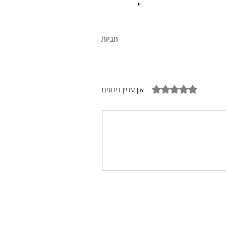
"
תגיות
דירוג של 0 מתוך 5 כוכבים
אין עדיין דירוגים