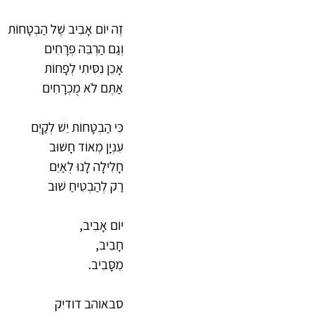
זֶה יוֹם אָבִיב שֶׁל הַבְטָחוֹת
וְגַם הַרְבֵּה פְּרָחִים
אָכֵן נִסִּיתִי לְפָחוֹת
אַתֶּם לֹא מֻכְרָחִים
כִּי הַבְטָחוֹת יֵשׁ לְקַיֵּם
עִנְיָן מְאוֹד חָשׁוּב
חָלִילָה לָנוּ לְאַיֵּם
רַק לְהַבְטִיחַ שׁוּב 
יוֹם אָבִיב,
חָבִיב,
מִסָּבִיב.
סבאוהב דודיק