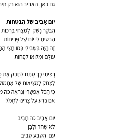
גם כאן, האביב הוא רק תירו
יוֹם אָבִיב שֶׁל הַבְטָחוֹת
הַבֹּקֶר נָשַׁק  לְמִצְחִי בְּרַכּוּת
הִבְטִיחַ לִי יוֹם שֶׁל פְּרִיחוֹת
זֶה הָיָה בִּשְׁבִילִי כְּמוֹ חֲצִי הַמ
עוֹלָם וּמְלוֹאוֹ לְפָחוֹת
רָצִיתִי כָּךְ סְתָם לְחַבֵּק אֶת כֻּ
לִצְחֹק לַמְּצִיאוּת שֶׁל אֶתְמוֹל
כִּי הַכֹּל אֶפְשָׁרִי וְנִרְאֶה כֹּה מ
אִם נֵדַע עַל צָרֵינוּ לַחְמֹל
יוֹם אָבִיב כֹּה חָבִיב
לֹא שָׁחֹר וְלָבָן
עִם  הַטֶּבַע סָבִיב