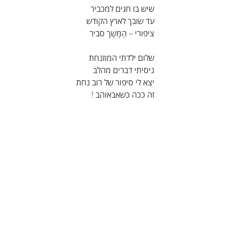
שיש בו חגים למכביר
עד שובך לארץ הקודש
ציפורי – הַמֶּשֶׁך סביר
שלום ילדתי המוזנחת
ניסיתי דברים מהלב
יצא לי סיפור של רוב נחת
זה ככה כשאבאוהב !
אבאוהב דודיק
תגיות
אבא
ענת
תגובות
0.0 / 5 ‏(0)