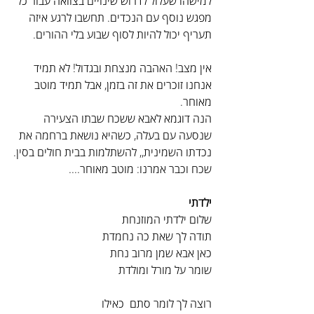
למישהו שעלול לדרוש שינויים בצוואה עבור כל 
מפגש נוסף עם הנכדים. תחשבו לרגע איזה 
תעריף יכול להיות לסוף שבוע בלי ההורים.
אין מצב! האהבה מנצחת ובגדול! לא תמיד 
אנחנו זוכרים את זה בזמן, אבל תמיד מוטב 
מאוחר.
הנה דוגמא לאבא ששכח שבתו הצעירה 
שנסעה עם בעלה, כשהיא נושאת ברחמה את 
נכדתו השמינית,, להשתלמות בבית חולים בסין. 
שכח וכבר אמרנו: מוטב מאוחר....
ילדתי
שלום ילדתי המוזנחת
תודה לך שאת כה נחמדת
כאן אבא שמן מרוב נחת
שומר על מורל ומולדת
רוצה לך לומר סתם  כאילו