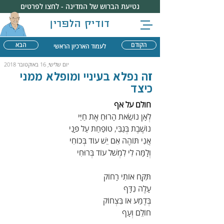
נטיעת הברוש של המדינה - לחצו לפרטים
דודיק הלפרין
הקודם
הבא
לעמוד הארכיון הראשי
יום שלישי, 16 באוקטובר 2018
זה נפלא בעיניי ומופלא ממני
כיצד
חולם על אף
לְאָן נוֹשֵׂאת הָרוּחַ אֶת חַיַּי
נוֹשֶׁבֶת בְּגַבִּי, טוֹפַחַת עַל פָּנַי
אֲנִי תּוֹהֶה אִם יֵשׁ עוֹד בְּכוֹחִי
וְלָמָּה לִי לִמְשֹׁל עוֹד בְּרוּחִי
תִּקַּח אוֹתִי רָחוֹק
עָלֶה נִדָּף
בְּדֶמַע אוֹ בִּצְחוֹק
חוֹלֵם וְעָף