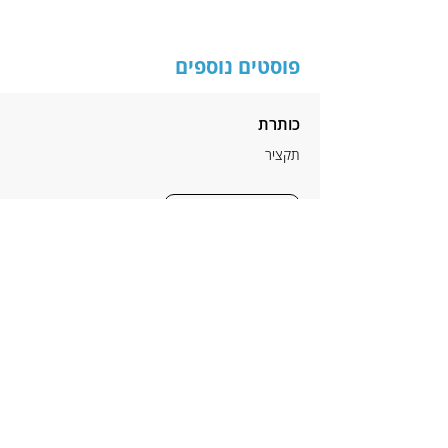
פוסטים נוספים
כותרת
תקציר
לקריאה נוספת
הניוזלטר של דודיק
כתובת דוא"ל
*
הרשמה
אני מאשר/ת לדודיק הלפרין לשלוח לי 
עדכונים ומסכימ/ה לתנאי הפרטיות 