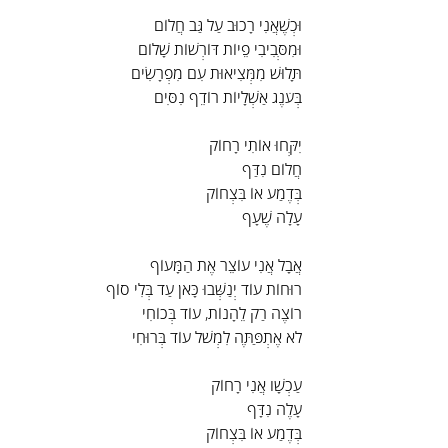
וּכְשֶׁאֲנִי רָכוּב עַל גַּב חֲלוֹם
וּמִסְּבִיבִי פֵיוֹת דּוֹרְשׁוֹת שָׁלוֹם
תָּלוּשׁ מִמְּצִיאוּת עִם מִפְרָשִׂים
בְּעֹנֶג אַשְׁלָיוֹת רוֹדֵף נִסִּים
יִקְּחוּ אוֹתִי רָחוֹק
חֲלוֹם נִדַּף
בְּדֶמַע אוֹ בִּצְחוֹק
עָלָה שֶׁעָף
אֲבָל אֲנִי עוֹצֵר אֶת הַמָּעוֹף
רוּחוֹת עוֹד יְנַשְּׁבוּ כָּאן עַד בְּלִי סוֹף
רוֹצֶה רַק לֵהָנוֹת, עוֹד בְּכוֹחִי
לֹא אֶתְפַּתֶּה לִמְשֹׁל עוֹד בְּרוּחִי
עַכְשָׁו אֲנִי רָחוֹק
עָלֶה נִדָּף
בְּדֶמַע אוֹ בִּצְחוֹק