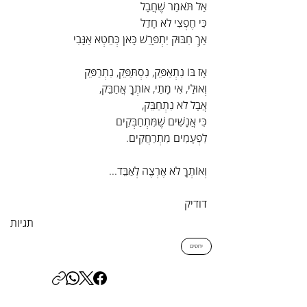
אַל תֹּאמַר שֶׁחֲבָל
כִּי חֶפְצִי לֹא חָדַל
אַךְ חִבּוּק יִתְפָּרֵשׁ כָּאן כְּחֵטְא אַגָּבִי
אָז בּוֹ נִתְאַפֵּק, נִסְתַּפֵּק, נִתְרַפֵּק
וְאוּלַי, אִי מָתַי, אוֹתְךָ אֲחַבֵּק,
אֲבָל לֹא נִתְחַבֵּק,
כִּי אֲנָשִׁים שֶׁמִּתְחַבְּקִים
לִפְעָמִים מִתְרַחֲקִים.
וְאוֹתְךָ לֹא אֶרְצֶה לְאַבֵּד...
דודיק
תגיות
יחסים