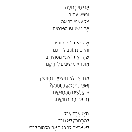
אֲנִי חַי בְּבוּעָה
וּמַגִּיעַ עִתִּים
צֵל עַצְמִי בָּבוּאָה
שֶׁל טִשְׁטוּשׁ הַפְּרָטִים
שֶׁהָיוּ אֶת לִבִּי מַסְעִירִים
וְהַיּוֹם נְמוֹגִים לְדַרְכָּם
שֶׁהָיוּ אֶת רֹאשִׁי מַסְהִירִים
אֶת חַיַּי מוֹשִׁיבִים לִי רֵיקָם
אָז בּוֹאִי וְלֹא נִתְאַפֵּק, נִסְתַּפֵּק
וְאוּלַי נִתְרַפֵּק, נִתְחַבֵּק?
כִּי אֲנָשִׁים מִתְחַבְּקִים
גַּם אִם הֵם רְחוֹקִים.
מִצְטַעֶרֶת אֲבָל
לְהִתְחַבֵּק לֹא נוּכַל
לֹא אַרְצָה לְהַסְגִּיר אֶת הַלְמוּת לְבָבִי