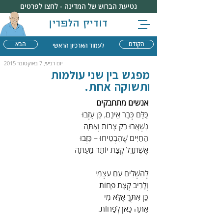
נטיעת הברוש של המדינה - לחצו לפרטים
דודיק הלפרין
הקודם
הבא
לעמוד הארכיון הראשי
יום רביעי, 7 באוקטובר 2015
מפגש בין שני עולמות
ותשוקה אחת.
אנשים מתחבקים
כֻּלָּם כְּבָר אֵינָם, כֵּן עָזְבוּ
נִשְׁאֲרוּ רַק צָרוֹת וְאַתָּה
הַחַיִּים שֶׁהִבְטִיחוּ – כִּזְּבוּ
אֶשְׁתַּדֵּל קְצָת יוֹתֵר מֵעַתָּה
לְהַשְׁלִים עִם עַצְמִי
וְלָרִיב קְצָת פָּחוֹת
כֵּן אִתְּךָ אֶלָּא מִי
אַתָּה כָּאן לְפָחוֹת.