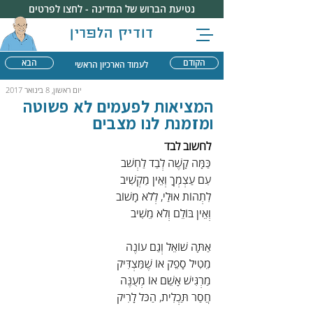
נטיעת הברוש של המדינה - לחצו לפרטים
דודיק הלפרין
הקודם
הבא
לעמוד הארכיון הראשי
יום ראשון, 8 בינואר 2017
המציאות לפעמים לא פשוטה
ומזמנת לנו מצבים
לחשוב לבד
כַּמָּה קָשֶׁה לְבַד לַחְשֹׁב
עִם עַצְמְךָ וְאֵין מַקְשִׁיב
לִתְהוֹת אוּלַי, לְלֹא מָשׁוֹב
וְאֵין בּוֹלֵם וְלֹא מֵשִׁיב
אַתָּה שׁוֹאֵל וְגַם עוֹנֶה
מֵטִיל סָפֵק אוֹ שֶׁמַּצְדִּיק
מַרְגִּישׁ אָשֵׁם אוֹ מְעֻנֶּה
חֲסַר תַּכְלִית, הַכֹּל לָרִיק