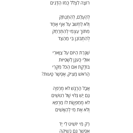
רוֹצָה לִצְלֹל כְּמוֹ הַדָּגִים
לְהֵעָלֵם, לְהִתְנַתֵּק
וְלֹא לַחְשֹׁב עַל אַף אֶחָד
מִתּוֹךְ עַצְמִי לְהִתְרַחֵק
לְהִתְבּוֹנֵן בִּי מֵהַצַּד
שִׁגְרַת הַיּוֹם עַל צַוָּארִי
אוּלַי כְּעֹגֶן לַשְּׁפִיּוּת
בּוֹדֶקֶת אִם הַכֹּל מִקְרִי
הָרֹאשׁ מֵצִיק, אֶפְשָׁר טָעוּת?
אֲבָל הָרֶגֶשׁ לֹא מְרַפֶּה
גַּם יֵשׁ גִּלּוּי שֶׁל רִגּוּשִׁים
לֹא מְחַפֶּשֶׂת לוֹ מַרְפֵּא
וְלֹא אֶת מִי לְהַאֲשִׁים
רַק מִי יוֹשִׁיט לִי יָד
אֶפְשָׁר גַּם נְשִׁיקָה