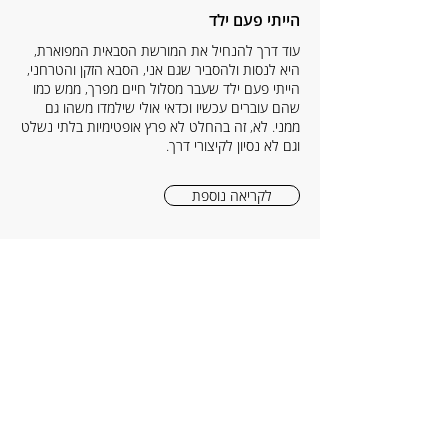
הייתי פעם ילד
עוד דרך להנחיל את המורשת הסבאית המפוארת,
היא לנסות ולהסביר שגם אני, הסבא הזקן והטרחני,
הייתי פעם ילד שעבר מסלול חיים מפרך, ממש כמו
שהם עוברים עכשיו וכדאי אולי שילמדו משהו גם
ממני. לא, זה בהחלט לא פרץ אופטימיות בלתי נשלט
וגם לא נסיון לקיצורי דרך.
לקריאה נוספת
בדידות
רבות כבר נכתב בבלוג הזה על נחת בכלל ועל הנחת
הסבאית בפרט. אני גם יודע לצערי, שלא הכל בחיים
זה נחת.
לקריאה נוספת