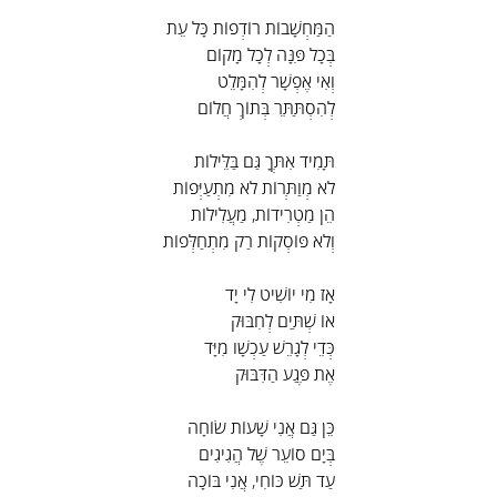
הַמַּחְשָׁבוֹת רוֹדְפוֹת כָּל עֵת
בְּכָל פִּנָּה לְכָל מָקוֹם
וְאִי אֶפְשָׁר לְהִמָּלֵט
לְהִסְתַּתֵּר בְּתוֹךְ חֲלוֹם
תָּמִיד אִתְּךָ גַּם בַּלֵּילוֹת
לֹא מְוַתְּרוֹת לֹא מִתְעַיְּפוֹת
הֵן מַטְרִידוֹת, מַעֲלִילוֹת
וְלֹא פּוֹסְקוֹת רַק מִתְחַלְּפוֹת
אָז מִי יוֹשִׁיט לִי יָד
אוֹ שְׁתַּיִם לְחִבּוּק
כְּדֵי לְגָרֵשׁ עַכְשָׁו מִיָּד
אֶת פֶּגַע הַדִּבּוּק
כֵּן גַּם אֲנִי שָׁעוֹת שׂוֹחָה
בְּיָם סוֹעֵר שֶׁל הֲגִיגִים
עַד תַּשׁ כּוֹחִי, אֲנִי בּוֹכָה