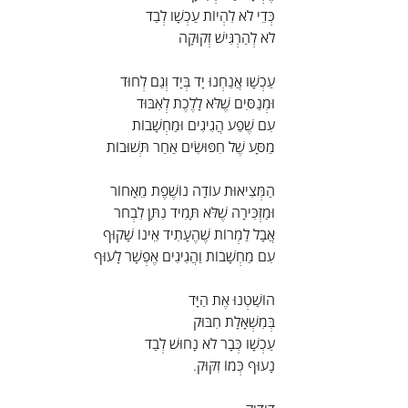
כְּדֵי לֹא לִהְיוֹת עַכְשָׁו לְבַד
לֹא לְהַרְגִּישׁ זְקוּקָה
עַכְשָׁו אֲנַחְנוּ יָד בְּיָד וְגַם לְחוּד
וּמְנַסִּים שֶׁלֹּא לָלֶכֶת לְאִבּוּד
עִם שֶׁפַע הֲגִיגִים וּמַחְשָׁבוֹת
מַסָּע שֶׁל חִפּוּשִׂים אַחַר תְּשׁוּבוֹת
הַמְּצִיאוּת עוֹדָה נוֹשֶׁפֶת מֵאָחוֹר
וּמַזְכִּירָה שֶׁלֹּא תָּמִיד נִתָּן לִבְחֹר
אֲבָל לַמְרוֹת שֶׁהֶעָתִיד אֵינוֹ שָׁקוּף
עִם מַחְשָׁבוֹת וַהֲגִיגִים אֶפְשָׁר לָעוּף
הוֹשַׁטְנוּ אֶת הַיָּד
בְּמִשְׁאָלָת חִבּוּק
עַכְשָׁו כְּבָר לֹא נָחוּשׁ לְבַד
נָעוּף כְּמוֹ זִקּוּק.