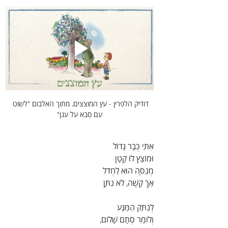
דודיק הלפרין - עץ המוצצים, מתוך האלבום "לשוט 
עם סבא על ענן"
אִתַּי כְּבָר גָּדוֹל
וּמוֹצֵץ לוֹ קָטָן
מְנַסֶּה הוּא לַחְדֹּל
אַךְ קָשֶׁה, לֹא נִתָּן
לְנַתֵּק הַמַּגָּע
וְלוֹמַר סְתָם שָׁלוֹם,