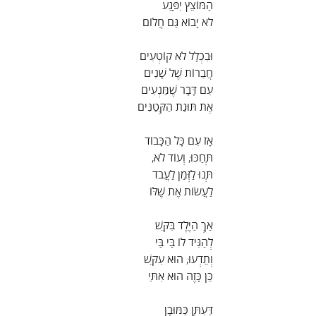
הַמּוֹצֵץ יִפָּגַע
לֹא יָבוֹא גַּם חֲלוֹם
וּבִכְלָל לֹא קוֹטְעִים
חֲבֵרוֹת שֶׁל שָׁנִים
עִם דָּבָר שֶׁמַּנְעִים
אֶת תּוּגַת הַקְּטַנִּים
אָז עִם כָּל הַכָּבוֹד
תְּחַכּוּ, וְעוֹד לֹא,
תְּנוּ לַזְּמַן לַעֲבֹד
לַעֲשׂוֹת אֶת שֶׁלּוֹ
אַךְ הַיֶּלֶד בִּקֵּשׁ
לְהַגִּיד לוֹ בַּי בַּי
וְתֵדְעוּ, הוּא עִקֵּשׁ
כֵּן כָּזֶה הוּא אִתַּי
דַּעְתָּן כַּמּוּבָן