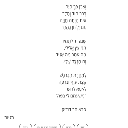
וְאָכֵן כָּךְ הָיָה
בְּרֹב הוֹד וְהָדָר
זֹאת הָיְתָה חֲוָיָה
עִם יַלְדּוֹן נֶהֱדָר
שֶׁנִּפְרַד לְתָמִיד
מִמּוֹצֵץ אֱלִילִי,
מָה אֹמַר מָה אַגִּיד
זֶה הַנֶּכֶד שֶׁלִּי.
לְמָחֳרָת הַבַּרְנָשׁ
קְצָת עָיֵף וְנִרְפֶּה
לְאִמָּא לַחַשׁ
"מְשַׁעֲמֵם לִי בַּפֶּה"
סבאוהב דודיק
תגיות
איתי
הורים
לשוט עם סבא על ענן
נכדים