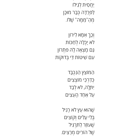
יַחֲסִית לְגִילוֹ
לַפְּרֵדָה כְּבָר מוּכָן
מְהַ"מֵּמֶּה" שֶׁלּוֹ.
וְכָךְ אִמָּא לִירוֹן
לֹא יָכְלָה לְחַכּוֹת
גַּם מָצְאָה לָהּ פִּתְרוֹן
עִם שִׁיטוֹת דֵּי בְּדוּקוֹת
הַמּוֹצֵץ הַנִּכְבָּד
כְּדַרְכֵּי מוֹצְצִים
יִתָּלֶה, לֹא לְבַד
עַל אַחַד הָעֵצִים
שֶׁהוּא עֵץ לֹא רָגִיל
בְּלִי עָלִים וְקוֹצִים
שֶׁעוֹזֵר לַתַּרְגִּיל
שֶׁל הוֹרִים מְרֻצִּים.