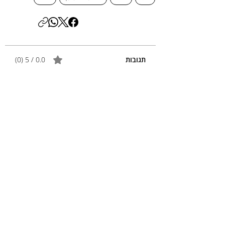
תגובות
0.0 / 5 ‏(0)
הוספת תגובה
שיתוף המחשבות שלך
התגובה הראשונה יכולה להיות שלך.
פוסטים נוספים
כותרת
תקציר