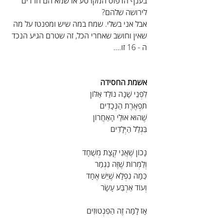
בענף הדפוס המקרטע או שמא הם חרדים 
לירושה שלהם?
אבל אני בשלי. שמח במה שיש ומפנטז על מה 
שאין וחושב שאחרי הכל, זה שטרם הגיע הנכד 
ה - 16 זו....
אשמת החסידה
לִפְנֵי שָׁנָה נוֹלַד אַלּוֹן
תִּפְאֶרֶת הַנְּכָדִים
שֶׁהוּא אוּלַי הָאַחֲרוֹן
בִּגְלַל הַיְּלָדִים
נָכוֹן שֶׁאֲנִי קְצָת מְשֻׁחָד
וְלַמְרוֹת שֶׁזֶּה נִגְמַר
כַּמָּה נִפְלָא שֶׁיֵּשׁ אֶחָד
וְעוֹד אַרְבַּע עָשָׂר
אָז לָמָּה זֶה הַפִנְטוּזִים