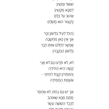
שׁוֹאֵל וּמֵשִׁיב
לְסַבָּא מַקְשִׁיב
אָהוּב עַל כֻּלָּם
בְּקִצּוּר הוּא מֻשְׁלָם
(הַכֹּל לְעֵיל בִּלְשׁוֹן זָכָר
אַךְ אֵין כָּאן מַחְשָׁבָה
אֶפְשָׁר לַחְלֹם אוֹתוֹ דָּבָר
בִּלְשׁוֹן הַנְּקֵבָה)
לֹא, לֹא תֵּדְעוּ גַּם לֹא אֲנִי
קָשָׁה הִיא הַחִידָה
וְהַפִּתְרוֹן קְצָת דִּמְיוֹנִי -
אַשְׁמַת הַחֲסִידָה
אַךְ יֵשׁ גַּם נַחַת, לֹא אֶחְסַר
סְתָם סַבָּא שֶׁאוֹהֵב
לַנֶּכֶד הַשִּׁשָּׁה עָשָׂר