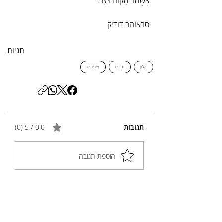
אֶשְׁמֹר מָקוֹם בַּלֵּב.
סבאוהב דודיק
תגיות
אלון
נכדים
ציפורים
תגובות
0.0 / 5 ‏(0)
הוספת תגובה
שיתוף המחשבות שלך
התגובה הראשונה יכולה להיות שלך.