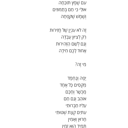
עִם שֶׁמֶץ תּוֹכֵחָה
אוּלַי כִּי חַם בְּתַמּוּזִים
וְשֶׁמֶשׁ שֶׁקָּפְחָה
זֶה לֹא עִנְיָן שֶׁל חֲזִירוּת
רַק לְצִיּוּן עֻבְדָּה
וְגַם לְשֵׁם הַזְּהִירוּת
אָחוּד לָכֶם חִידָה
מִי זֶה?
יָפֶה וְנֶחְמָד
מַקְסִים כָּל אֶחָד
מֻכְשָׁר וְחָכָם
אוֹהֵב וְגַם חַם
עַלִּיז חַבְרוּתִי
עִתִּים קְצָת שְׁטוּתִי
חָרוּץ וְאָמִין
תָּמִיד הוּא זָמִין