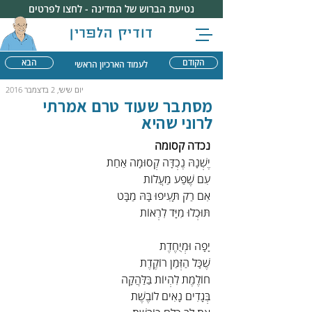
נטיעת הברוש של המדינה - לחצו לפרטים
דודיק הלפרין
הקודם
הבא
לעמוד הארכיון הראשי
יום שישי, 2 בדצמבר 2016
מסתבר שעוד טרם אמרתי
לרוני שהיא
נכדה קסומה
יֶשְׁנָהּ נֶכְדָּה קְסוּמָה אַחַת
עִם שֶׁפַע מַעֲלוֹת
אִם רַק תָּעִיפוּ בָּהּ מַבָּט
תּוּכְלוּ מִיָּד לִרְאוֹת
יָפָה וּמְיֻחֶדֶת
שֶׁכָּל הַזְּמַן רוֹקֶדֶת
חוֹלֶמֶת לִהְיוֹת בַּלַּהֲקָה
בְּגָדִים נָאִים לוֹבֶשֶׁת