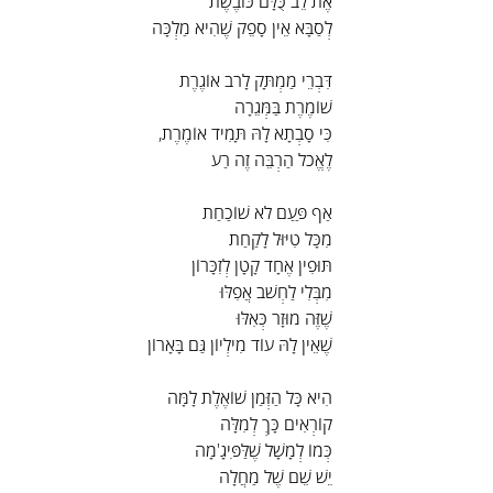
אֶת לֵב כֻּלָּם כּוֹבֶשֶׁת
לְסַבָּא אֵין סָפֵק שֶׁהִיא מַלְכָּה
דִּבְרֵי מַמְתָּק לָרֹב אוֹגֶרֶת
שׁוֹמֶרֶת בַּמְּגֵרָה
כִּי סָבְתָא לָהּ תָּמִיד אוֹמֶרֶת,
לֶאֱכֹל הַרְבֵּה זֶה רַע
אַף פַּעַם לֹא שׁוֹכַחַת
מִכָּל טִיּוּל לָקַחַת
תּוּפִין אֶחָד קָטָן לְזִכָּרוֹן
מִבְּלִי לַחְשֹׁב אֲפִלּוּ
שֶׁזֶּה מוּזָר כְּאִלּוּ
שֶׁאֵין לָהּ עוֹד מִילְיוֹן גַּם בָּאָרוֹן
הִיא כָּל הַזְּמַן שׁוֹאֶלֶת לָמָּה
קוֹרְאִים כָּךְ לְמִלָּה
כְּמוֹ לְמָשָׁל שֶׁלַּפִּיגָ'מָה
יֵשׁ שֵׁם שֶׁל מַחֲלָה