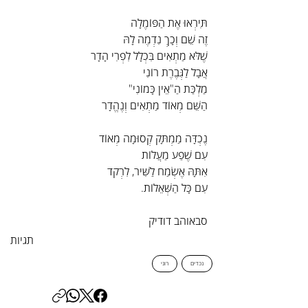
תִּירְאוּ אֶת הַפּוֹמֶלָה
זֶה שֵׁם וְכָךְ נִדְמֶה לָהּ
שֶׁלֹּא מַתְאִים בִּכְלָל לִפְרִי הָדָר
אֲבָל לַגְּבֶרֶת רוֹנִי
מַלְכַּת הַ"אֵין כָּמוֹנִי"
הַשֵּׁם מְאוֹד מַתְאִים וְנֶהֱדָר
נֶכְדָּה מַמְתָּק קְסוּמָה מְאוֹד
עִם שֶׁפַע מַעֲלוֹת
אִתָּהּ אֶשְׂמַח לַשִּׁיר, לִרְקֹד
עִם כָּל הַשְּׁאֵלוֹת.
סבאוהב דודיק
תגיות
נכדים
רוני