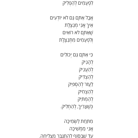
לִפְעָמִים לְהַפְלִיק
אֲבָל אַתֶּם גַּם לֹא יוֹדְעִים
אֵיךְ אֲנִי מְנַצֶּלֶת
שֶׁאַתֶּם לֹא רוֹאִים
וְלִפְעָמִים מִתְנַצֶּלֶת
כִּי אַתֶּם גַּם יְכוֹלִים
לְהָנִיק
לְהַעֲנִיק
לְהַצְדִּיק
לַעֲזֹר לְהַסְפִּיק
לְהַצְחִיק
לְהַמְתִּיק
כְּשֶׁצָּרִיךְ, לְהַחְלִיק.
מִתַּחַת לַשְּׂמִיכָה
אֲנִי מַמְשִׁיכָה
עַד שֶׁבַּסּוֹף לְהִתְגַּבֵּר מַצְלִיחָה.