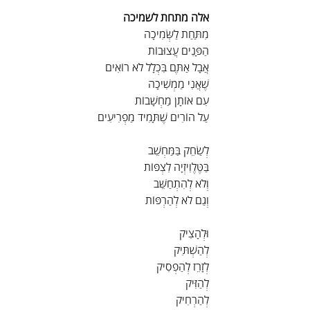
אלה מתחת לשמיכה
מִתַּחַת לַשְּׂמִיכָה
הַפָּנִים עֲצוּבוֹת
אֲבָל אַתֶּם בִּכְלָל לֹא רוֹאִים
שֶׁאֲנִי מַמְשִׁיכָה
עִם אוֹתָן מַחְשָׁבוֹת
עַל הוֹרִים שֶׁתָּמִיד מַפְרִיעִים
לְשַׂחֵק בַּמַּחְשֵׁב
בַּטֶּלֶוִיזְיָה לִצְפּוֹת
וְלֹא לְהִתְחַשֵּׁב
וְגַם לֹא לְהַרְפּוֹת
וּלְהָצִיק
לְהַשְׁתִּיק
לְזָרֵז לְהַפְסִיק
לְהַזִּיק
לְהַרְחִיק