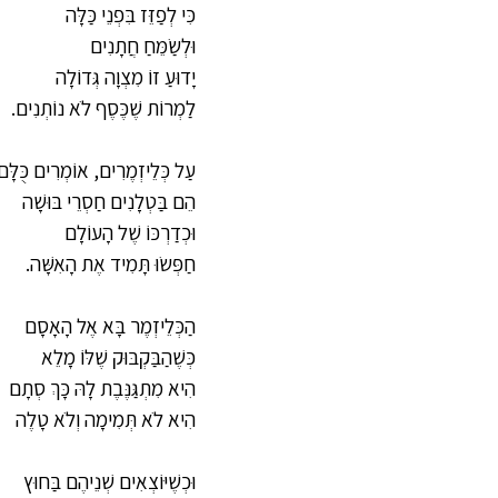
כִּי לְפַזֵּז בִּפְנֵי כַּלָּה
וּלְשַׂמֵּחַ חֲתָנִים
יָדוּעַ זוֹ מִצְוָה גְּדוֹלָה
לַמְרוֹת שֶׁכֶּסֶף לֹא נוֹתְנִים.
עַל כְּלֵיזְמֶרִים, אוֹמְרִים כֻּלָּם
הֵם בַּטְלָנִים חַסְרֵי בּוּשָׁה
וּכְדַרְכּוֹ שֶׁל הָעוֹלָם
חַפְּשׂוּ תָּמִיד אֶת הָאִשָּׁה.
הַכְּלֵיזְמֶר בָּא אֶל הָאָסָם
כְּשֶׁהַבַּקְבּוּק שֶׁלּוֹ מָלֵא
הִיא מִתְגַּנֶּבֶת לָהּ כָּךְ סְתָם
הִיא לֹא תְּמִימָה וְלֹא טָלֶה
וּכְשֶׁיּוֹצְאִים שְׁנֵיהֶם בַּחוּץ