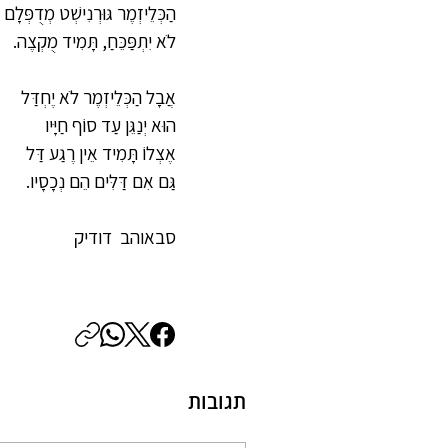
הַכְּלֵיזְמֶר גּוּרְנִישְׁט מְדֻפְּלָם
לֹא יִתְפַּכֵּחַ, תָּמִיד מֻקְצֶה.
אֲבָל הַכְּלֵיזְמֶר לֹא יֶחְדַּל
הוּא יְנַגֵּן עַד סוֹף חַיָּיו
אֶצְלוֹ תָּמִיד אֵין רֶגַע דַּל
גַּם אִם דַּלִּים הֵם נְכָסָיו.
סבאוהב  דודיק
תגובות