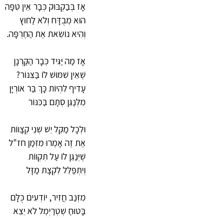
אָז בְּבַקְבּוּק כְּבָר אֵין טִפָּה
הוּא מְבֻדָּח וְלֹא לַחוּץ
וְהִיא נוֹשֵׂאת אֶת הַחֶרְפָּה.
אָז מַה יַּגִּיד כְּבָר הַקַּרְנָן
שֶׁאֵין שִׁמּוּשׁ לוֹ בַּצִּנּוֹר?
עָדִיף לִהְיוֹת כָּךְ בַּר אוֹרְיָן
מִלְּנַגֵּן סְתָם בַּכִּנּוֹר
וּלְכָל מַקֵּל יֵשׁ שְׁנֵי קְצָווֹת
אֶת זֶה אָמְרוּ מִזְּמַן חז"ל
שֶׁיְּנַגֵּן לוֹ עַל תִּקְווֹת
וְיִתְפַּלֵּל לִקְצָת מַזָּל
מִזְּנַב חֲזִיר, יוֹדְעִים כֻּלָּם
בָּטוּחַ שְׁטְרַיְמְל לֹא יֵצֵא