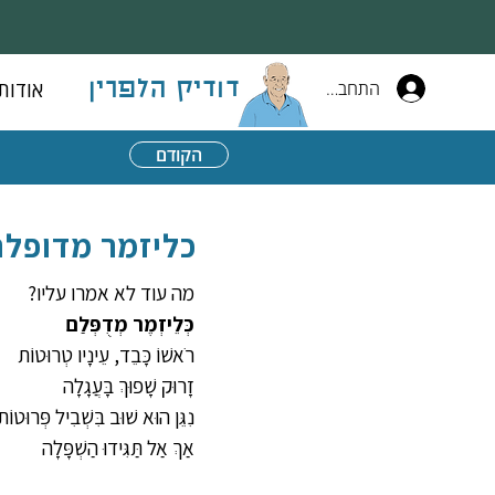
התחברות
אודות
דודיק הלפרין
הקודם
כליזמר מדופלם
מה עוד לא אמרו עליו?
כְּלֵיזְמֶר מְדֻפְּלַם
רֹאשׁוֹ כָּבֵד, עֵינָיו טְרוּטוֹת
זָרוּק שָׁפוּךְ בָּעֲגָלָה
נִגֵּן הוּא שׁוּב בִּשְׁבִיל פְּרוּטוֹת
אַךְ אַל תַּגִּידוּ הַשְׁפָּלָה