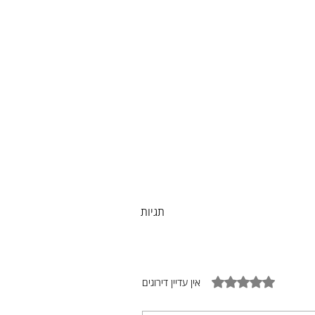
תגיות
דירוג של 0 מתוך 5 כוכבים
אין עדיין דירוגים