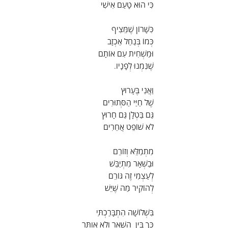
כִּי הוּא טָעַם אִישִׁי
כִּשָּׁרוֹן שֶׁמֵּצִיף
כְּמוֹ בְּנַחַל אַכְזָב
וּמַשְׁחִית עִם אוֹתָם
שֶׁנִּמְנוּ לְפָנָיו.
וַאֲנִי בֶּעָרוּץ
שֶׁל חַיַּי הַסְּתוּרִים
גַּם בַּטְלָן גַּם חָרוּץ
לֹא שׁוֹפֵט אֲחֵרִים
מִתְמַלֵּא וְזוֹרֵם
וּבַשְּׁאָר מִתְיַבֵּשׁ
לְעַצְמִי זֶה גּוֹרֵם
לְהוֹקִיר מַה שֶּׁיֵּשׁ
בִּשְׁלוֹשָׁה הִתְבָּרַכְתִּי
כָּךְ בֵּין  הַשְּׁאָר וְלֹא אֲוַתֵּר