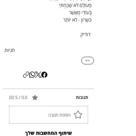
מֵעוֹלָם לֹא שָׁכַחְתִּי
בְּעוֹדִי מְאֻשַּׁר
כִּשָּׁרוֹן - לֹא יוֹתֵר
 דודיק
תגיות
אישי
תגובות
0.0 / 5 ‏(0)
הוספת תגובה
שיתוף המחשבות שלך