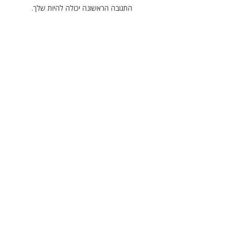
התגובה הראשונה יכולה להיות שלך.
פוסטים נוספים
כותרת
תקציר
לקריאה נוספת
הניוזלטר של דודיק
כתובת דוא"ל
*
הרשמה
אני מאשר/ת לדודיק הלפרין לשלוח לי 