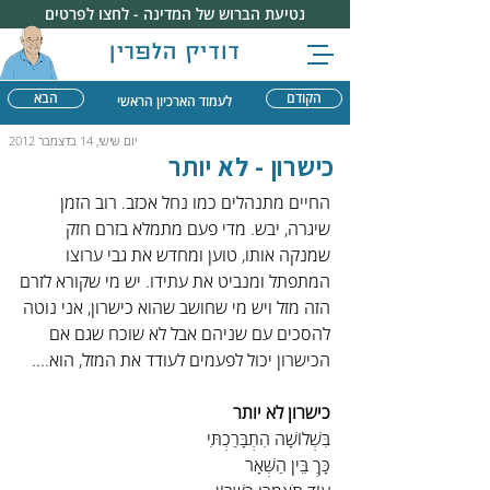
נטיעת הברוש של המדינה - לחצו לפרטים
דודיק הלפרין
הקודם
הבא
לעמוד הארכיון הראשי
יום שישי, 14 בדצמבר 2012
כישרון - לא יותר
החיים מתנהלים כמו נחל אכזב. רוב הזמן 
שיגרה, יבש. מדי פעם מתמלא בזרם חזק 
שמנקה אותו, טוען ומחדש את גבי ערוצו 
המתפתל ומנביט את עתידו. יש מי שקורא לזרם 
הזה מזל ויש מי שחושב שהוא כישרון, אני נוטה 
להסכים עם שניהם אבל לא שוכח שגם אם 
הכישרון יכול לפעמים לעודד את המזל, הוא....
כישרון לא יותר
בִּשְׁלוֹשָׁה הִתְבָּרַכְתִּי
כָּךְ בֵּין הַשְּׁאָר