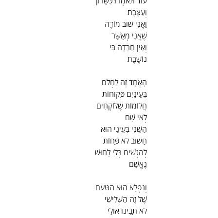
עוֹד תֹּאמְרוּ כִּשָּׁרוֹן
וְעַצֶּבֶת
וַאֲנִי שׁוּב מוֹדֶה
שֶׁאֲנִי מְאֻשָּׁר
וְאֵין חֲרֵדָה בִּי
נוֹשֶׁבֶת
הָאֶחָד זֶה לַחְלֹם
בְּעֵינַיִם פְּקוּחוֹת
חֲלוֹמוֹת שֶׁלּוֹקְחִים
לְאֵי שָׁם
הַשֵּׁנִי בְּעֵינַי הוּא
חָשׁוּב לֹא פָּחוֹת
לְהַגְשִׁים בְּלִי לָחוּשׁ
נֶאֱשָׁם
וְנִפְלָא הוּא הַטַּעַם
שֶׁל זֶה הַשְּׁלִישִׁי
לֹא תָּבִינוּ אוּלַי