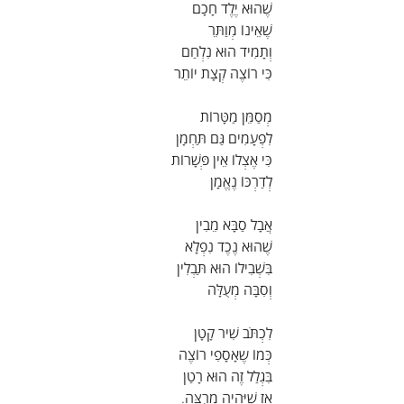
שֶׁהוּא יֶלֶד חָכָם
שֶׁאֵינוֹ מְוַתֵּר
וְתָמִיד הוּא נִלְחַם
כִּי רוֹצֶה קְצָת יוֹתֵר
מְסַמֵּן מַטָּרוֹת
לִפְעָמִים גַּם תַּחְמָן
כִּי אֶצְלוֹ אֵין פְּשָׁרוֹת
לְדַרְכּוֹ נֶאֱמָן
אֲבָל סַבָּא מֵבִין
שֶׁהוּא נֶכֶד נִפְלָא
בִּשְׁבִילוֹ הוּא תַּבְלִין
וְסִבָּה מְעֻלָּה
לִכְתֹּב שִׁיר קָטָן
כְּמוֹ שֶאָסָפִי רוֹצֶה
בִּגְלַל זֶה הוּא רָטַן
אָז שֶׁיִּהְיֶה מְרֻצֶּה.