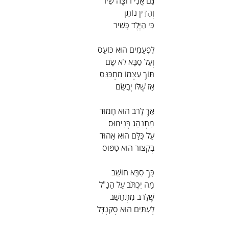
גַּם אֲנִי רוֹצֶה שִׁיר
וְהַדִּין נוֹתֵן
כִּי הַיֶּלֶד כָּשִׁיר
לִפְעָמִים הוּא כּוֹעֵס
וְעַל סַבָּא לֹא שָׂם
תּוֹךְ עַצְמוֹ מִתְכַּנֵּס
אָז שֶׁלּוֹ יְבֻשַּׂם
אַךְ לָרֹב הוּא חָמוּד
מִתְנַהֵג בְּנִימוּס
עַל כֻּלָּם הוּא אָהוּד
בְּקִצּוּר הוּא טִפּוּס
כָּךְ סַבָּא חוֹשֵׁב
מָה יִכְתֹּב עַל הָנָ"ל
שֶׁלָּרֹב מִתְחַשֵּׁב
לְעִתִּים הוּא סְקַנְדָּל