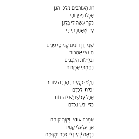
זוּג הָעוֹרְבִים מַלְכֵי הַגַּן
אָכְלוּ מִפֵּרוֹתַי
נַקָּר עָשָׂה לִי בָּלָגָן
עַד שֶׁאָמַרְתִּי דַּי
שְׁנֵי חַרְדּוֹנִים קְמוּטֵי פָּנִים
חָווּ בִּי אֲהָבוֹת
וּבַלֵּילוֹת הַלְּבָנִים
נִחַמְתִּי אַכְזָבוֹת
חָלְפוּ פְּגָעִים, הַרְבֵּה עוֹנוֹת
יָכֹלְתִּי לְכֻלָּם
אֲבָל עַכְשָׁו יֵשׁ לְהוֹדוֹת
כֻּלִּי יָבֵשׁ נִכְלָם
אָמְנָם עוֹדֶנִּי זְקוּף קוֹמָה
אַךְ עַלְעַלַּי קָמְלוּ
נִרְאֶה שֶׁאֵין לִי כְּבָר תְּקוּמָה