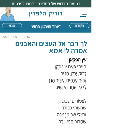
נטיעת הברוש של המדינה - לחצו לפרטים
דודיק הלפרין
הקודם
הבא
לעמוד הארכיון הראשי
שבת, 21 באפריל 2018
לך דבר אל העצים והאבנים
אמרה לי אמא
עץ הפקאן
הָיִיתִי פַּעַם עֵץ פֶּקָן
גָּדוֹל, יָרֹק, מֵנִיב
זְקוּף עֲנָפִים, אַבִּיר הַגַּן
לִי כָּל אֶחָד הִקְשִׁיב
לַצִּפּוֹרִים שֶׁבַּגִּנָּה
שִׁמַּשְׁתִּי כְּבוֹרֵר
וּבְצִלִּי שַׂר מַנְגִּינָה
שַׁחֲרוּר הַמְּשׁוֹרֵר