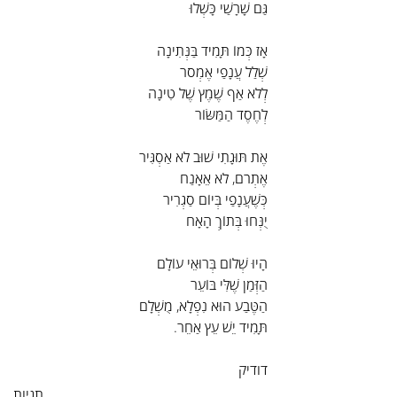
גַּם שָׁרָשַׁי כָּשְׁלוּ
אָז כְּמוֹ תָּמִיד בַּנְּתִינָה
שְׁלַל עֲנָפַי אֶמְסֹר
לְלֹא אַף שֶׁמֶץ שֶׁל טִינָה
לְחֶסֶד הַמַּשּׂוֹר
אֶת תּוּגָתִי שׁוּב לֹא אַסְגִּיר
אֶתְרֹם, לֹא אֵאָנַח
כְּשֶׁעֲנָפַי בְּיוֹם סַגְרִיר
יֻנְּחוּ בְּתוֹךְ הָאָח
הָיוּ שְׁלוֹם בְּרוּאֵי עוֹלָם
הַזְּמַן שֶׁלִּי בּוֹעֵר
הַטֶּבַע הוּא נִפְלָא, מֻשְׁלָם
תָּמִיד יֵשׁ עֵץ אַחֵר.
דודיק
תגיות