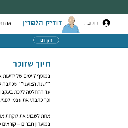
התחברות
אודות
דודיק הלפרין
הקודם
חיוך שזוכר
במוסף 7 ימים של י
""שנת הצועני"" שכתבה לכ
עד ההחלטה ללכת בעקבות ל
וכך כתבתי את עצמי לפגיש
אחת לשבוע את לוקחת אותנ
במועדון חברים – קוראים