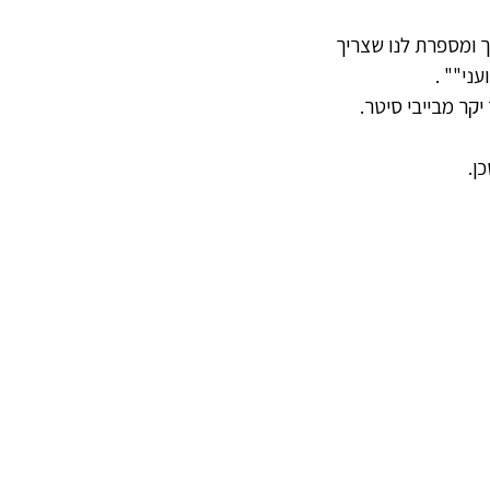
 ומספרת לנו שצריך 
ני"" .
קר מבייבי סיטר.
ן.