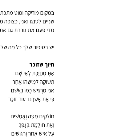
במקום מוזיקה ומוט מתכת 
שניים לטנגו ואני, כצופה 
מדי פעם את גוררת גם את 
יש בסיפור שלך כל מה שלא
חיוך שזוכר
אַתְּ מְחַיֶּכֶת לְאֵי שָׁם
תְּשׁוּקָה לְמִישֶׁהוּ אַחֵר
אֲנִי מַרְגִּישׁ כְּמוֹ נֶאֱשָׁם
כִּי אֶת אָשְׁרֵנוּ  עוֹד זוֹכֵר
חוֹלְקִים מִטָּה וְאֲמָשִׁים
וְאַתְּ חוֹלֶמֶת בְּגָפְּךָ
עַל אִישׁ אַחֵר וְרִגּוּשִׁים