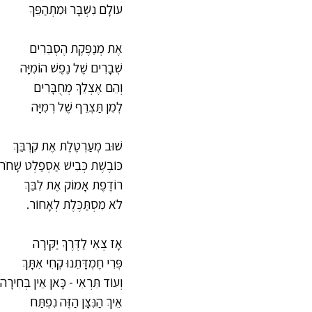
עוֹלָם נִשְׁבָּר וּמִתְהַפֵּךְ
אֶת מְנַפֶּקֶת הֶסְבֵּרִים
שְׁבָרִים שֶׁל נֶפֶשׁ הוֹמִיָּה
וְהֵם אֶצְלֵךְ מְחֻבָּרִים
לְמִן תַּצְרֵף שֶׁל רְמִיָּה
שׁוּב מְעַרְטֶלֶת אֶת קִרְבֵּךְ
כּוֹבֶשֶׁת כְּבִישׁ אַסְפַלְט שָׁחֹר
רוֹדֶפֶת אָמוֹק אֶת לִבֵּךְ
לֹא מִסְתַּכֶּלֶת לְאָחוֹר.
אָז צְאִי לַדֶּרֶךְ יַקִּירָה
פְּרִי חֶמְדָּתֵנוּ קְחִי אִתָּךְ
וְעוֹד תִּרְאִי - כָּאן אֵין בְּחִירָה
אֵיךְ הַנִּצָּן הַזֶּה נִפְתַּח