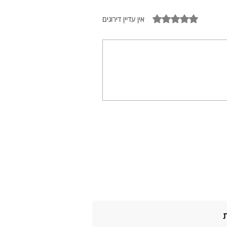
דירוג של 0 מתוך 5 כוכבים
אין עדיין דירוגים