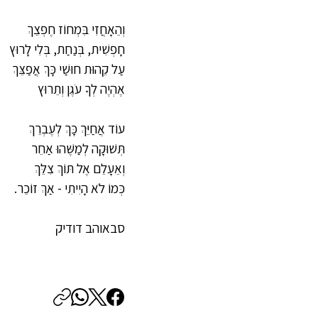
וְהֵאָחֲזִי בִּמְחוֹז חֶפְצֵךְ
חָפְשִׁית, בְּנַחַת, בְּלִי לָרוּץ
עַל קֵהוּת חוּשַׁי כָּךְ אֲפַצֵּךְ
אֶהְיֶה לְךָ עֹגֶן וְתֵרוּץ
עוֹד אֲחַיֵּךְ כָּךְ לְעֶבְרֵךְ
תְּשׁוּקָה לְמַשֶּׁהוּ אַחֵר
וְאֵעָלֵם אֶל תּוֹךְ צִלֵּךְ
כְּמוֹ לֹא הָיִיתִי - אַךְ זוֹכֵר.
סבאוהב דודיק