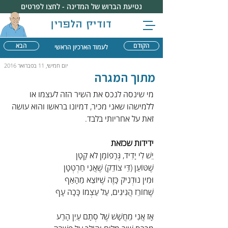
נטיעת הברוש של המדינה - לחצו לפרטים
דודיק הלפרין
הקודם
הבא
לעמוד הארכיון הראשי
יום חמישי, 11 בפברואר 2016
מתוך המגרה
מי שינסה לנכס את השיר הזה לעצמו או 
ללמישהו שאני מכיר, דמיונו בראשו והוא עושה 
זאת על אחריותי בלבד.
ידידות שכזאת
יֵשׁ לִי יָדִיד, גְּרָפוֹמָן לֹא קָטָן
שֶׁטּוֹעֵן (דֵּי צוֹדֵק) שֶׁאֲנִי חַרְטְטָן
וּמִין נוּדְנִיק כָּזֶה שֶׁיּוֹצֵא מֵהָאַף
שֶׁחוֹרֵז הֲגִיגִים, עַל עַצְמוֹ כָּכָה עָף
אָז אֲנִי מֵחֲשָׁשׁ שֶׁל סְתָם עַיִן הָרַע