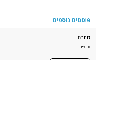
פוסטים נוספים
כותרת
תקציר
לקריאה נוספת
הניוזלטר של דודיק
כתובת דוא"ל
*
הרשמה
אני מאשר/ת לדודיק הלפרין לשלוח לי 
עדכונים ומסכימ/ה לתנאי הפרטיות 