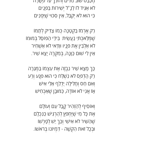
מְכַבֵּס שׁוּב מִלִּים וְהוֹלֵךְ עַל פְּשָׁרָה
לֹא אַגִּיד לוֹ לַנָ"ל יְשִׁירוֹת בַּפָּנִים
כִּי הוּא לֹא יְקַבֵּל, אֵין סִכּוּי שֶׁיַּפְנִים
רַק אֶרְמֹז בַּקְטָנָה כְּמוֹ צַדִּיק לְתֻמּוֹ
שֶׁמְּלַאכְתִּי נַעֲשֵׂית  בִּידֵי הַפּוֹסֵל בְּמוּמוֹ
לֹא אַלְבִּין אֶת פָּנָיו וּוַדַּאי לֹא אַשְׁחִיר
אֵין לִי שׁוּם כַּוָּנָה, בְּמִקְרֶה יָצָא שִׁיר.
כָּךְ מָצָא שִׁיר נִבְזֶה אֶת עַצְמוֹ בַּמְּגֵרָה
רַק הֻדְפַּס לֹא נִשְׁלַח כִּי הוּא פֶּגַע וְרַע
וְאִם חַס וְחָלִילָה יֻדְלַף אֵלֵי אִישׁ
אָז אֲנִי לֹא אוֹדֶה, כַּמּוּבָן שֶׁאַכְחִישׁ
וְאוֹסִיף לְהַזְהִיר קֳבָל עַם וְעוֹלָם
אֶת כָּל מִי שֶׁיֶּחְפַּץ לְהַרְגִּישׁ כַּנִּכְלָם
שֶׁהַשִּׁיר לֹא אִישִׁי וְכָךְ יֵשׁ לְפָרְשׁוֹ
וּבְכָל זֹאת הִקְשָׁה - דִּמְיוֹנוֹ בְּרֹאשׁוֹ.