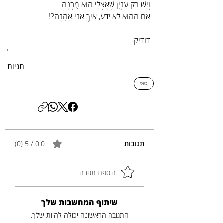
וְיֵשׁ רַק עִנְיָן שֶׁאֶצְלִי הוּא מֻבְנֶה
אִם הַהוּא לֹא יֵדַע, אֵיךְ אֲנִי אֵהָנֶה?!
דודיק
"
תגיות
כעס
תגובות
0.0 / 5 ‏(0)
הוספת תגובה
שיתוף המחשבות שלך
התגובה הראשונה יכולה להיות שלך.